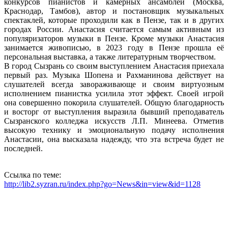
конкурсов пианистов и камерных ансамблей (Москва,
Краснодар, Тамбов), автор и постановщик музыкальных
спектаклей, которые проходили как в Пензе, так и в других
городах России. Анастасия считается самым активным из
популяризаторов музыки в Пензе. Кроме музыки Анастасия
занимается живописью, в 2023 году в Пензе прошла её
персональная выставка, а также литературным творчеством.
В город Сызрань со своим выступлением Анастасия приехала
первый раз. Музыка Шопена и Рахманинова действует на
слушателей всегда завораживающе и своим виртуозным
исполнением пианистка усилила этот эффект. Своей игрой
она совершенно покорила слушателей. Общую благодарность
и восторг от выступления выразила бывший преподаватель
Сызранского колледжа искусств Л.П. Минеева. Отметив
высокую технику и эмоциональную подачу исполнения
Анастасии, она высказала надежду, что эта встреча будет не
последней.
Ссылка по теме:
http://lib2.syzran.ru/index.php?go=News&in=view&id=1128