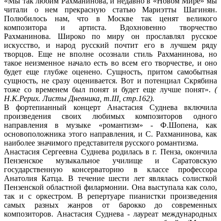
«Мы так любим Рахманинова, и недавно в «Новом Мире» мы
читали о нем прекрасную статью Мариэтты Шагинян.
Полюбилось нам, что в Москве так ценят великого
композитора и артиста. Вдохновенно творчество
Рахманинова. Широко по миру он прославлял русское
искусство, и народ русский почтит его в лучшем ряду
творцов. Еще не вполне осознали стиль Рахманинова, но
такое неизменное начало есть во всем его творчестве, и оно
будет еще глубже оценено. Сущность, притом самобытная
сущность, не сразу оценивается. Вот и потенциал Скрябина
тоже со временем был понят и будет еще лучше понят».
(
Н.К.Рерих. Листы Дневника, т.III, стр.162).
В фортепианный концерт Анастасия Суднева включила
произведения своих любимых композиторов одного
направления в музыке «романтизм» - Ф.Шопена, как
основоположника этого направления, и С. Рахманинова, как
наиболее значимого представителя русского романтизма.
Анастасия Сергеевна Суднева родилась в г. Пенза, окончила
Пензенское музыкальное училище и Саратовскую
государственную консерваторию в классе профессора
Анатолия Катца. В течение шести лет являлась солисткой
Пензенской областной филармонии. Она выступала как соло,
так и с оркестром. В репертуаре пианистки произведения
самых разных жанров от барокко до современных
композиторов. Анастасия Суднева - лауреат международных