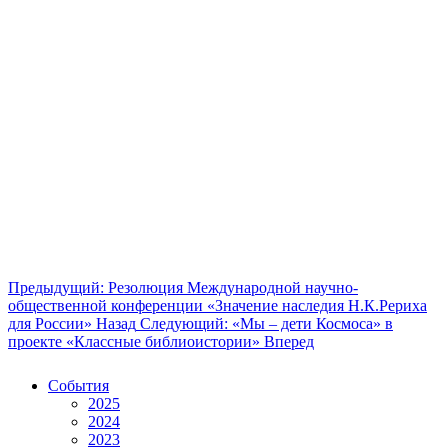
Предыдущий: Резолюция Международной научно-
общественной конференции «Значение наследия Н.К.Рериха
для России»
Назад
Следующий: «Мы – дети Космоса» в
проекте «Классные библиоистории»
Вперед
События
2025
2024
2023