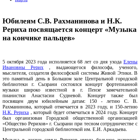
Юбилеям С.В. Рахманинова и Н.К.
Рериха посвящается концерт «Музыка
на кончике пальцев»
5 октября 2023 года исполняется 68 лет со дня ухода
Елены
Ивановны Рерих
, выдающегося философа, ученого,
мыслителя, создателя философской системы Живой Этики. В
это памятный день в Большом зале Центральной городской
библиотеки г. Сызрани состоялся концерт фортепианной
музыки широко известной в г. Пензе замечательной
пианистки Анастасии Судневой. Концерт также был
посвящен двум юбилейным датам: 150 - летию С. В.
Рахманинова, который отмечается в 2023 году, и 150-летию
Н.К. Рериха
, который будет отмечаться в 2024 году. Концерт
был организован Городской общественной организацией
«Общество Рерихов» г. Сызрани при тесном сотрудничестве с
Центральной городской библиотекой им. Е.И. Аркадьева.
Музыка в жизни семьи Рерихов имела большое значение.