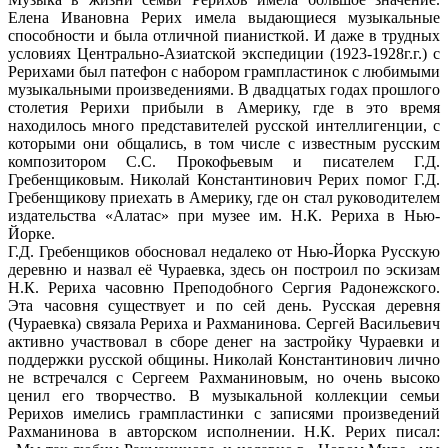
Елена Ивановна Рерих имела выдающиеся музыкальные
способности и была отличной пианисткой. И даже в трудных
условиях Центрально-Азиатской экспедиции (1923-1928г.г.) с
Рерихами был патефон с набором грампластинок с любимыми
музыкальными произведениями. В двадцатых годах прошлого
столетия Рерихи прибыли в Америку, где в это время
находилось много представителей русской интеллигенции, с
которыми они общались, в том числе с известным русским
композитором С.С. Прокофьевым и писателем Г.Д.
Гребенщиковым. Николай Константинович Рерих помог Г.Д.
Гребенщикову приехать в Америку, где он стал руководителем
издательства «Алатас» при музее им. Н.К. Рериха в Нью-
Йорке.
Г.Д. Гребенщиков обосновал недалеко от Нью-Йорка Русскую
деревню и назвал её Чураевка, здесь он построил по эскизам
Н.К. Рериха часовню Преподобного Сергия Радонежского.
Эта часовня существует и по сей день. Русская деревня
(Чураевка) связала Рериха и Рахманинова. Сергей Васильевич
активно участвовал в сборе денег на застройку Чураевки и
поддержки русской общины. Николай Константинович лично
не встречался с Сергеем Рахманиновым, но очень высоко
ценил его творчество. В музыкальной коллекции семьи
Рерихов имелись грампластинки с записями произведений
Рахманинова в авторском исполнении. Н.К. Рерих писал: