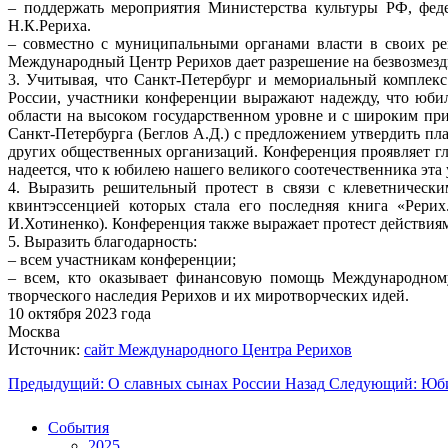
– поддержать мероприятия Министерства культуры РФ, фед
Н.К.Рериха.
– совместно с муниципальными органами власти в своих ре
Международный Центр Рерихов дает разрешение на безвозмезд
3. Учитывая, что Санкт-Петербург и мемориальный комплек
России, участники конференции выражают надежду, что юби
области на высоком государственном уровне и с широким пр
Санкт-Петербурга (Беглов А.Д.) с предложением утвердить п
других общественных организаций. Конференция проявляет гл
надеется, что к юбилею нашего великого соотечественника эта 
4. Выразить решительный протест в связи с клеветничес
квинтэссенцией которых стала его последняя книга «Рери
И.Хотиненко). Конференция также выражает протест действия
5. Выразить благодарность:
– всем участникам конференции;
– всем, кто оказывает финансовую помощь Международному
творческого наследия Рерихов и их миротворческих идей.
10 октября 2023 года
Москва
Источник:
сайт Международного Центра Рерихов
Предыдущий: О славных сынах России
Назад
Следующий: Юбил
События
2025