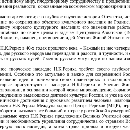
истинному миру, плодотворному сотрудничеству и процветанию.
знания реальности, основанные на космическом мировоззрении 
ласти археологии; его глубокое изучение истории Отечества, и
ние по сохранению объектов культурного наследия на Родине
щиту мирового культурного наследия; его знаменитые работ
сштабных по своим целям и задачам Центрально-Азиатской (19
ндии; и, наконец, претворение идей Учения Живой Этики в его
Н.К.Рерих в 40-х годах прошлого века. – Каждый из нас четверы
, для русского народа мы перевидали и радости, и трудности, и
ь от русских путей. Именно русские могут идти по нашим ази
ное творческое наследие Н.К.Рериха требует своего глубоко
лений. Особенно это актуально и важно для современной Ро
ональной идеи и понимания своих планетарных и эволюционн
которые присутствуют в наследии Н.К.Рериха и Учении Жи
й эволюции, в основании которой лежит мироощущение, формиру
роощущению выдающихся деятелей культуры России, и уже на со
технические достижения с духовным развитием человека. Благ
 имени Н.К.Рериха Международного Центра Рерихов (МЦР), пер
 оборот и вызывает все больший интерес у российской культурно
аваемые через Н.К.Рериха предложения Великих Учителей оказа
ии и необходимость укрепления сотрудничества со странами Во
ервую часть наследия, а затем страна приняла и вторую час