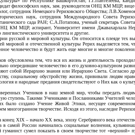
ьтуры» по Республике Башкортостан; Г.Г.Пантелеева, канди
андидат философских наук, зам. руководителя ОНЦ КМ МЦР, виц
олог, сотрудник Немецкого Рериховского Общества; Л.В.Хоменок
орических наук, сотрудник Международного Совета Рерихо
танического сада РАН; С.А.Потапова, ученый секретарь Совета
ОНЦ КМ МЦР, аспирант, Университет имени Джавахарлала Неру
 лингвистического университета и другие.
рии русской и мировой культуры. Он относится к плеяде тех в
й мировой и отечественной культуры Рерих выделяется тем, что
менное человечество и будут жить еще многие и многие поколен
хов обусловлена тем, что вся их жизнь и деятельность проходи
но опередившие человечество в его духовно-культурном развит
ляют собой Иерархию знания или Иерархию Света. Согласно дре
ству, социальному обустройству жизни, прививали людям нра
огия и народные предания свидетельствуют о Них как о культу
веренных Учеников в наш земной мир, чтобы передать людям 
ную ступень. Такими Учениками и Посланниками Учителей челов
их было создано Учение Живой Этики, несущее современному
оем многогранном творчестве. Исходя из этого, наследие Рерихо
а конец XIX – начало ХХ века, эпоху Серебряного века отечест
 в самой России начинались социальные волнения, кульмина
 гуманист сумел показать в своем творчестве тот «верхний» п