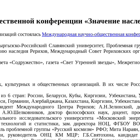
ственной конференции «Значение насле
низаций состоялась
Международная научно-общественная конфер
Кыргызско-Российский Славянский университет, Проблемная гр
ию наследия Рерихов, Международный Совет Рериховских орг
азета «Содружество», газета «Свет Утренней звезды», Межрег
, культурных и общественных организаций. В их числе Росс
 из 6 стран: России, Беларуси, Кубы, Киргизии, Узбекистана,
уси, Германии, Азербайджана, Казахстана, Киргизии, Узбекистан
идент Международного Центра Рерихов; А.Н.Зелинский, до
; А.Ю.Шелковников, доктор философских наук, доцент, пр
ального исследовательского университета «Московский эн
технологий и статистики, зам. директора НОЦ, ФГБОУ ВО 
тель проблемной группы «Русский космизм» РФО; Мита Нараян,
ии, руководитель ОНЦ КМ МЦР; Г.Б.Святохина, кандидат 