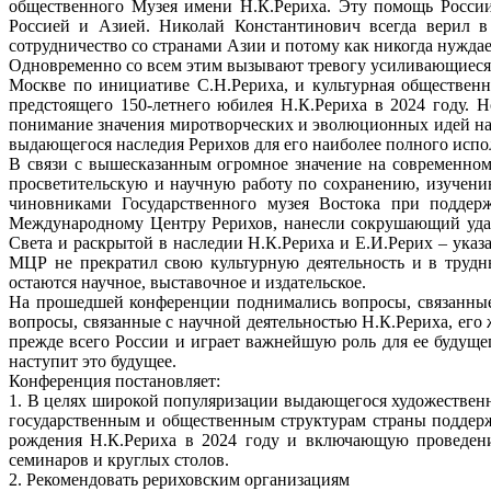
общественного Музея имени Н.К.Рериха. Эту помощь Росси
Россией и Азией. Николай Константинович всегда верил в 
сотрудничество со странами Азии и потому как никогда нужда
Одновременно со всем этим вызывают тревогу усиливающиеся
Москве по инициативе С.Н.Рериха, и культурная обществен
предстоящего 150-летнего юбилея Н.К.Рериха в 2024 году. Н
понимание значения миротворческих и эволюционных идей наш
выдающегося наследия Рерихов для его наиболее полного испол
В связи с вышесказанным огромное значение на современном
просветительскую и научную работу по сохранению, изучени
чиновниками Государственного музея Востока при поддерж
Международному Центру Рерихов, нанесли сокрушающий удар
Света и раскрытой в наследии Н.К.Рериха и Е.И.Рерих – указ
МЦР не прекратил свою культурную деятельность и в трудн
остаются научное, выставочное и издательское.
На прошедшей конференции поднимались вопросы, связанные
вопросы, связанные с научной деятельностью Н.К.Рериха, ег
прежде всего России и играет важнейшую роль для ее будуще
наступит это будущее.
Конференция постановляет:
1. В целях широкой популяризации выдающегося художественн
государственным и общественным структурам страны поддер
рождения Н.К.Рериха в 2024 году и включающую проведение
семинаров и круглых столов.
2. Рекомендовать рериховским организациям