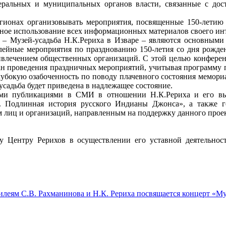
еральных и муниципальных органов власти, связанные с дос
гионах организовывать мероприятия, посвященные 150-летию 
ное использование всех информационных материалов своего инт
с – Музей-усадьба Н.К.Рериха в Изваре – являются основными
лейные мероприятия по празднованию 150-летия со дня рожден
ивлечением общественных организаций. С этой целью конференц
лан проведения праздничных мероприятий, учитывая программу
убокую озабоченность по поводу плачевного состояния мемориа
усадьба будет приведена в надлежащее состояние.
кими публикациями в СМИ в отношении Н.К.Рериха и его в
х. Подлинная история русского Индианы Джонса», а также
м лиц и организаций, направленным на поддержку данного про
 Центру Рерихов в осуществлении его уставной деятельност
еям С.В. Рахманинова и Н.К. Рериха посвящается концерт «Му