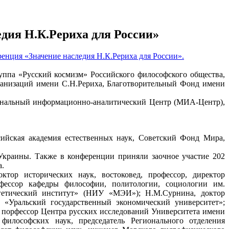
дия Н.К.Рериха для России»
енция «Значение наследия Н.К.Рериха для России».
уппа «Русский космизм» Российского философского общества,
анизаций имени С.Н.Рериха, Благотворительный Фонд имени
иональный информационно-аналитический Центр (МИА-Центр),
ийская академия естественных наук, Советский Фонд Мира,
 Украины. Также в конференции приняли заочное участие 202
а.
ктор исторических наук, востоковед, профессор, директор
офессор кафедры философии, политологии, социологии им.
ергетический институт» (НИУ «МЭИ»); Н.М.Сурнина, доктор
«Уральский государственный экономический университет»;
 порфессор Центра русских исследований Университета имени
философских наук, председатель Регионального отделения