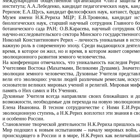
Международной общественной организации «Лига защиты Кул
института; А.А.Лебеденко, кандидат педагогических наук, к
Рерихов; Е.А.Щусь, кандидат философских наук, китаист, будд
Музея имени Н.К.Рериха МЦР; Е.В.Троянова, кандидат ист
биологических наук, старший научный сотрудник Главного бо
ботанического сада РАН; О.В.Карасева, научный сотрудник 
научно-исследовательского сектора Минского государственного
Николай Константинович Рерих – личность уникальная в исто
важную роль в современную эпоху. Среди выдающихся деятеле
время, в которое он жил, но и время, в котором живет совре
эволюционного развития земного человечества.
На конференции отмечалось, что уникальность наследия Рери
Учителями Востока (Махатмами, Великими Душами). Значитель
эволюции земного человечества, Духовные Учителя представ
вели его эволюцию: учили людей различным ремеслам, искус
основатели великих мировых учений и религий. Мировая мифол
память о Них самих и Их Учениях.
Духовные Учителя всегда направляли своих ближайших и до
возможности, необходимые для перехода на новую эволюцион
Елена Ивановна. В тесном сотрудничестве с Ними Е.И.Рер
эволюционную ступень, а Н.К.Рерих воплотил эти знания в св
и особенно России.
Становление творческой деятельности Н.К.Рериха пришлось н
Мир подошел к новым испытаниям – началу мировых войн, а
происходящего в России и в мире, Н.К.Рерих как величайший