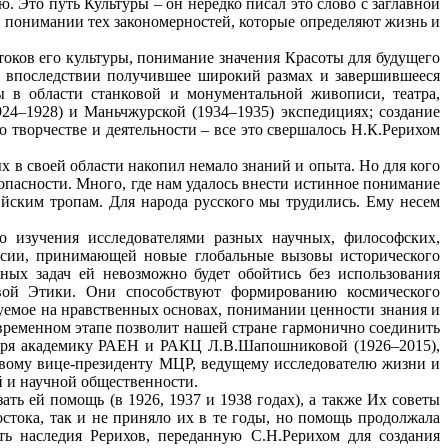
 Это путь Культуры – он нередко писал это слово с заглавной
и понимании тех закономерностей, которые определяют жизнь и
стоков его культуры, понимание значения Красоты для будущего
, впоследствии получившее широкий размах и завершившееся
ы в области станковой и монументальной живописи, театра,
24–1928) и Маньчжурской (1934–1935) экспедициях; создание
 творчестве и деятельности – все это свершалось Н.К.Рерихом
х в своей области накопил немало знаний и опыта. Но для кого
 опасности. Много, где нам удалось внести истинное понимание
йским тропам. Для народа русского мы трудились. Ему несем
го изучения исследователями разных научных, философских,
ссии, принимающей новые глобальные вызовы исторического
ых задач ей невозможно будет обойтись без использования
вой Этики. Они способствуют формированию космического
емое на нравственных основах, понимании ценности знания и
временном этапе позволит нашей стране гармонично соединить
одаря академику РАЕН и РАКЦ Л.В.Шапошниковой (1926–2015),
вому вице-президенту МЦР, ведущему исследователю жизни и
й и научной общественности.
ть ей помощь (в 1926, 1937 и 1938 годах), а также Их советы
стока, так и не приняло их в те годы, но помощь продолжала
ть наследия Рерихов, переданную С.Н.Рерихом для создания