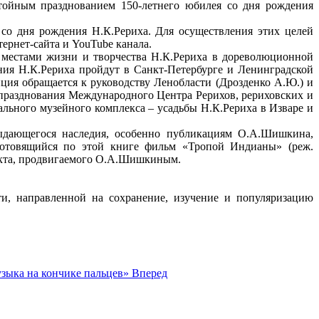
тойным празднованием 150-летнего юбилея со дня рождения
со дня рождения Н.К.Рериха. Для осуществления этих целей
ернет-сайта и YouTube канала.
 местами жизни и творчества Н.К.Рериха в дореволюционной
ия Н.К.Рериха пройдут в Санкт-Петербурге и Ленинградской
ия обращается к руководству Ленобласти (Дрозденко А.Ю.) и
 празднования Международного Центра Рерихов, рериховских и
льного музейного комплекса – усадьбы Н.К.Рериха в Изваре и
ыдающегося наследия, особенно публикациям О.А.Шишкина,
 готовящийся по этой книге фильм «Тропой Индианы» (реж.
екта, продвигаемого О.А.Шишкиным.
и, направленной на сохранение, изучение и популяризацию
зыка на кончике пальцев»
Вперед