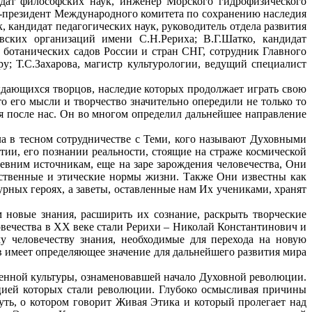
дат философских наук, инженер Морского гидрофизического
е-президент Международного комитета по сохранению наследия
, кандидат педагогических наук, руководитель отдела развития
вских организаций имени С.Н.Рериха; В.Г.Шатко, кандидат
 ботанических садов России и стран СНГ, сотрудник Главного
; Т.С.Захарова, магистр культурологии, ведущий специалист
ыдающихся творцов, наследие которых продолжает играть свою
 его мысли и творчество значительно опередили не только то
ия после нас. Он во многом определил дальнейшее направление
ла в тесном сотрудничестве с Теми, кого называют Духовными
ии, его познании реальности, стоящие на страже космической
вним источникам, еще на заре зарождения человечества, Они
вственные и этические нормы жизни. Также Они известны как
рных героях, а заветы, оставленные нам Их учениками, хранят
новые знания, расширить их сознание, раскрыть творческие
ечества в ХХ веке стали Рерихи – Николай Константинович и
 человечеству знания, необходимые для перехода на новую
в имеет определяющее значение для дальнейшего развития мира
венной культуры, ознаменовавшей начало Духовной революции.
цией которых стали революции. Глубоко осмысливая причины
уть, о котором говорит Живая Этика и который пролегает над