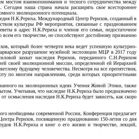
м мостом взаимопонимания и тесного сотрудничества между
. Сегодня наша страна начала расширять свое всестороннее
громного эволюционного потенциала.
едия Н.К.Рериха. Международный Центр Рерихов, созданный в
ством культуры РФ мероприятия, связанные с празднованием
еветы в адрес Н.К.Рериха и членов его семьи, недостаточное
 всем его творчестве, не способствуют достойному признанию
ов, который более четверти века ведет успешную культурно-
варварское разрушение музейной экспозиции МЦР в 2017 году
иловой захват наследия Рерихов, переданного С.Н.Рерихом
ией своей эволюционной миссии, определенной ей Иерархией
ветлому будущему человечества. Несмотря на все препятствия,
боту по многим направлениям, среди которых приоритетными
ованного на эволюционных идеях Учения Живой Этики, также
ытом. Учитывая, что наследие Н.К.Рериха было предназначено
т осмысления наследия Н.К.Рериха будет зависеть, как скоро
рого необходимы современной России, Конференция предлагает
ентра Рерихов, посвященную празднованию 150-летия со дня
удов Н.К.Рериха и книг о его жизни и творчестве, лекций,