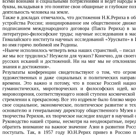
всеми войнами и социальными потрясениями и ведет народы к 
буквы, вкладывая в это понятие свои обширные и глубокие по
деятельность человека на земле.
Также в докладах отмечалось, что достижения Н.К.Рериха в об
устройства России; инициированное им общественное движе
подписанием международного договора (Пакта Рериха) в за
литературно-философские труды; научные исследования в ма
Гималайского института научных исследований «Урусвати» в И
во имя горячо любимой им Родины.
«Нынче исполнилось четверть века наших странствий, – писал 
же мы все трудились? Неужели для чужих? Конечно, для своего
русских исканий и достижений. Ни на миг мы не отклонялис
знания и достижения».
Результаты конференции свидетельствуют о том, что огром
художественных и даже социальных и политических направ
времени. Это важно и потому, что в поиске Россией наци
гуманистических, миротворческих и философских идей, 
мировоззрения, соответствующего новой ступени космическо
стремлении к прекрасному. Все это издревле было близко ми
свое социальное, экономическое, политическое развитие и 
основателю и генеральному директору общественного Музея
творчества Рерихов, их творческое наследие входит в научный
Руководство нашей страны, несмотря на неоднократные, перед
обратить внимание на важное значение Азии в развитии Росс
поступать. Так, в 1957 году Ю.Н.Рерих привез в Россию п