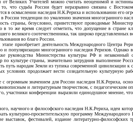
и от Великих Учителей можно считать неоценимой и истинны
то, что судьба России будет неразрывно связана с Востоком
ется в осмыслении наследия Н.К.Рериха и использовании его о
 в России тенденции по умалению значения многогранного насл
ность страны, безусловно, приветствуют проводимые Министер
о в то же время следует отметить, что допущение в стране кл
его великого соотечественника, так широко представленных во
ьзования во благо России.
 этапе приобретает деятельность Международного Центра Рерих
ю и популяризации многогранного наследия Рерихов. Однако 
ке руководства Министерства культуры РФ и незаконный с
 по культуре страны, значительно затруднив выполнение Росс
ать путь народам Земли из тупика современной цивилизации к с
ых условиях продолжает вести созидательную культурную ра
 с огромным значением для России наследия Н.К.Рериха, осн
о живописным и литературным творчеством, с педагогическим оп
го, участники конференции выразили единодушное мнение, что о
ого, научного и философского наследия Н.К.Рериха, идеи кото
жать культурно-просветительскую программу Международного Ц
 выставок, фестивалей, издание литературно-философских тр