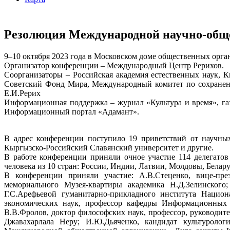
Резолюция Международной научно-обще
9–10 октября 2023 года в Московском доме общественных орга
Организатор конференции – Международный Центр Рерихов.
Соорганизаторы – Российская академия естественных наук, 
Советский Фонд Мира, Международный комитет по сохранен
Е.И.Рерих
Информационная поддержка – журнал «Культура и время», г
Информационный портал «Адамант».
В адрес конференции поступило 19 приветствий от научных
Кыргызско-Российский Славянский университет и другие.
В работе конференции приняли очное участие 114 делегатов
человека из 10 стран: России, Индии, Латвии, Молдовы, Белар
В конференции приняли участие: А.В.Стеценко, вице-през
мемориального Музея-квартиры академика Н.Д.Зелинского
Г.С.Арефьевой гуманитарно-прикладного института Национ
экономических наук, профессор кафедры Информационных 
В.В.Фролов, доктор философских наук, профессор, руководи
Джавахарлала Неру; И.Ю.Дьяченко, кандидат культуролог