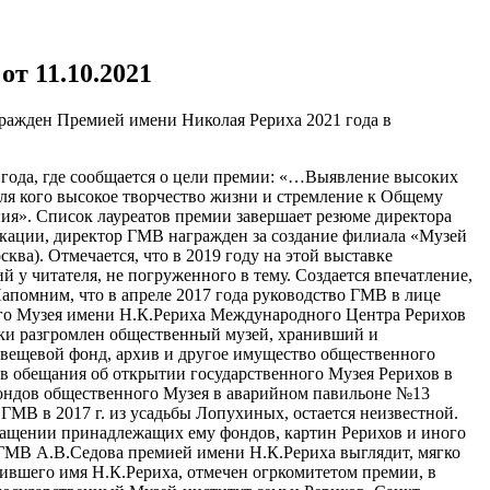
т 11.10.2021
гражден Премией имени Николая Рериха 2021 года в
21 года, где сообщается о цели премии: «…Выявление высоких
ля кого высокое творчество жизни и стремление к Общему
ия». Список лауреатов премии завершает резюме директора
ликации, директор ГМВ награжден за создание филиала «Музей
ва). Отмечается, что в 2019 году на этой выставке
 у читателя, не погруженного в тему. Создается впечатление,
 Напомним, что в апреле 2017 года руководство ГМВ в лице
ного Музея имени Н.К.Рериха Международного Центра Рерихов
ски разгромлен общественный музей, хранивший и
, вещевой фонд, архив и другое имущество общественного
в обещания об открытии государственного Музея Рерихов в
ондов общественного Музея в аварийном павильоне №13
МВ в 2017 г. из усадьбы Лопухиных, остается неизвестной.
зращении принадлежащих ему фондов, картин Рерихов и иного
 ГМВ А.В.Седова премией имени Н.К.Рериха выглядит, мягко
сившего имя Н.К.Рериха, отмечен огркомитетом премии, в