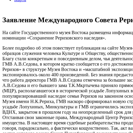
Заявление Международного Совета Рери
На сайте Государственного музея Востока размещена информац
номинации «Сохранение Рериховского наследия».
Более подробно об этом повествует публикация на сайте Музея
образцов служения человека Культуре и Обществу, общественн
Благу стали конкретным и повседневным делом, чья деятельно
ГМВ А.В.Седова, в котором кратко сообщается о его достижени
Рерихов» в структуре Музея Востока и «масштабной экспозиции
экспонировалось около 400 произведений. Без знания предысто
что работа директора ГМВ А.В.Седова отмечена за большие засл
А.В.Седова и его бывшего зама Т.К.Мкртычева приняло прямо
(МЦР), располагавшегося в исторической усадьбе Лопухиных 
популяризировавший наследие семьи Рерихов на законном осно
Музея имени Н.К.Рериха, ГМВ наскоро сформировал новую стр
усадьбе Лопухиных, Минкультуры и ГМВ ограничились экспоз
ВДНХ, закрытом в прошлом году на неопределенный срок для р
Отстаивая свои законные права, Международный Центр Рерихов
имущества. В настоящее время судебные разбирательства прод
говоря, парадоксально, а фактически кощунственно. Так, акт