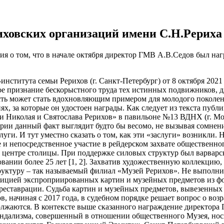
ховских организаций имени С.Н.Рериха о
ия о том, что в начале октября директор ГМВ А.В.Седов был на
-института семьи Рерихов (г. Санкт-Петербург) от 8 октября 20
ое признание бескорыстного труда тех истинных подвижников, д
сть может стать вдохновляющим примером для молодого поколен
ях, за которые он удостоен награды. Как следует из текста пуб
 Николая и Святослава Рерихов» в павильоне №13 ВДНХ (г. Моск
рии данный факт выглядит будто бы весомо, не вызывая сомнений
уги. И тут уместно сказать о том, как эти «заслуги» возникли.
е и непосредственное участие в рейдерском захвате обществен
в центре столицы. При поддержке силовых структур был варвар
вании более 25 лет [1, 2]. Захватив художественную коллекцию
уктуру – так называемый филиал «Музей Рерихов». Не выполни
ицией экспроприированных картин и музейных предметов из ф
еставрации. Судьба картин и музейных предметов, вывезенных Г
, начиная с 2017 года, в судебном порядке решает вопрос о во
олжаются. В контексте выше сказанного награждение директора
 вандализма, совершенный в отношении общественного Музея, но