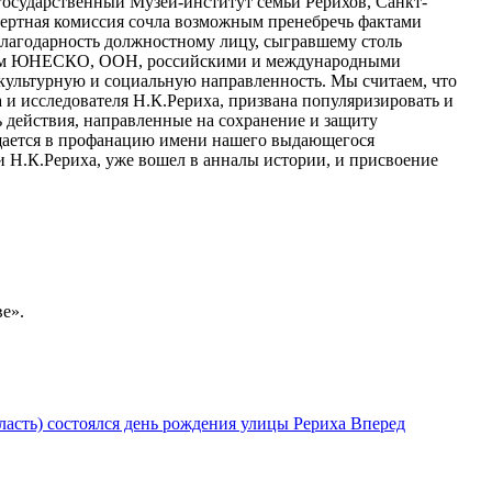
государственный Музей-институт семьи Рерихов, Санкт-
спертная комиссия сочла возможным пренебречь фактами
лагодарность должностному лицу, сыгравшему столь
анием ЮНЕСКО, ООН, российскими и международными
культурную и социальную направленность. Мы считаем, что
 и исследователя Н.К.Рериха, призвана популяризировать и
ь действия, направленные на сохранение и защиту
ращается в профанацию имени нашего выдающегося
Н.К.Рериха, уже вошел в анналы истории, и присвоение
е».
асть) состоялся день рождения улицы Рериха
Вперед