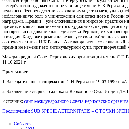
состав которого вошли Санкт-Петербургский государственный
Петербургское художественное училище имени Н.К.Рериха и др
недавнего беспрецедентного захвата имущества международно
неблаговидную роль в уничтожении единственного в России
наградами. Премии – уже сложившийся в мировой практике ин
премия, носящая имя знаменитого художника, выдающегося кул
поощрять исследование наследия семьи Рерихов, их мировоззре
наследия. Когда же премия не реализует свои публично заявл
соотечественника Н.К.Рериха. Акт вандализма, совершенный 
премии не изменит его антикультурной сути, противоречащей 
Международный Совет Рериховских организаций имени С.Н.Р
11.10.2021 г.
Примечания:
1. Завещательное распоряжение С.Н.Рериха от 19.03.1990 г. «
2. Заключение старшего адвоката Верховного Суда Индии Дж.Ш
Источник:
сайт Международного Совета Рериховских организа
Предыдущий: SUB SPECIE AETERNITATIS – C ТОЧКИ ЗР
События
2025