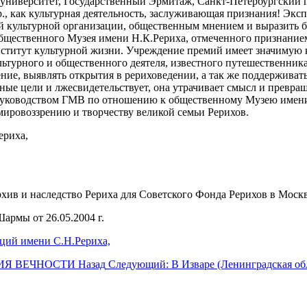
 университет, Государственный Эрмитаж, Санкт-Петербургский 
., как культурная деятельность, заслуживающая признания! Эк
й культурной организации, общественным мнением и выразить б
 общественного Музея имени Н.К.Рериха, отмеченного призн
ститут культурной жизни. Учреждение премий имеет значимую 
ьтурного и общественного деятеля, известного путешественника
ние, выявлять открытия в рериховедении, а так же поддерживат
енные цели и лжесвидетельствует, она утрачивает смысл и прев
руководством ГМВ по отношению к общественному Музею имени 
мировоззрению и творчеству великой семьи Рерихов.
ериха,
Архив и наследство Рериха для Советского Фонда Рерихов в Москв
армы от 26.05.2004 г.
ций имени С.Н.Рериха,
ЕНИЯ ВЕЧНОСТИ
Назад
Следующий: В Изваре (Ленинградская обл