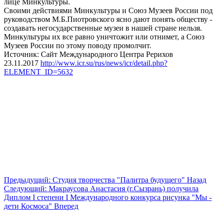
лице Минкультуры.
Своими действиями Минкультуры и Союз Музеев России под
руководством М.Б.Пиотровского ясно дают понять обществу -
создавать негосударственные музеи в нашей стране нельзя.
Минкультуры их все равно уничтожит или отнимет, а Союз
Музеев России по этому поводу промолчит.
Источник: Сайт Международного Центра Рерихов
23.11.2017
http://www.icr.su/rus/news/icr/detail.php?
ELEMENT_ID=5632
Предыдущий: Студия творчества "Палитра будущего"
Назад
Следующий: Макраусова Анастасия (г.Сызрань) получила
Диплом I степени I Международного конкурса рисунка "Мы -
дети Космоса"
Вперед