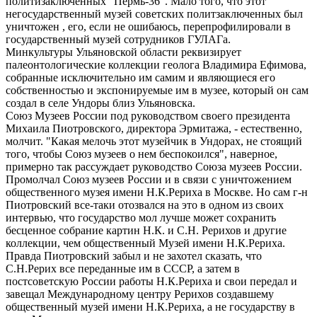
политизаключенных "Пермь-36". Мало того, что этот
негосударственный музей советских политзаключенных был
уничтожен , его, если не ошибаюсь, перепрофилировали в
государственный музей сотрудников ГУЛАГа.
Минкультуры Ульяновской области реквизирует
палеонтологические коллекции геолога Владимира Ефимова,
собранные исключительно им самим и являющиеся его
собственностью и экспонируемые им в музее, который он сам
создал в селе Ундоры близ Ульяновска.
Союз Музеев России под руководством своего президента
Михаила Пиотровского, директора Эрмитажа, - естественно,
молчит. "Какая мелочь этот музейчик в Ундорах, не стоящий
того, чтобы Союз музеев о нем беспокоился", наверное,
примерно так рассуждает руководство Союза музеев России.
Промолчал Союз музеев России и в связи с уничтожением
общественного музея имени Н.К.Рериха в Москве. Но сам г-н
Пиотровский все-таки отозвался на это в одном из своих
интервью, что государство мол лучше может сохранить
бесценное собрание картин Н.К. и С.Н. Рерихов и другие
коллекции, чем общественный Музей имени Н.К.Рериха.
Правда Пиотровский забыл и не захотел сказать, что
С.Н.Рерих все переданные им в СССР, а затем в
постсоветскую России работы Н.К.Рериха и свои передал и
завещал Международному центру Рерихов создавшему
общественный музей имени Н.К.Рериха, а не государству в