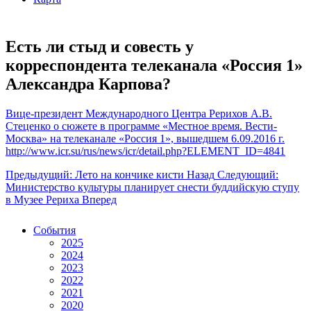
Есть ли стыд и совесть у
корреспондента телеканала «Россия 1»
Александра Карпова?
Вице-президент Международного Центра Рерихов А.В.
Стеценко о сюжете в программе «Местное время. Вести-
Москва» на телеканале «Россия 1», вышедшем 6.09.2016 г.
http://www.icr.su/rus/news/icr/detail.php?ELEMENT_ID=4841
Предыдущий: Лето на кончике кисти
Назад
Следующий:
Министерство культуры планирует снести буддийскую ступу
в Музее Рериха
Вперед
События
2025
2024
2023
2022
2021
2020