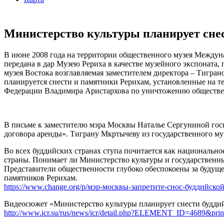
Министерство культуры планирует снес
В июне 2008 года на территории общественного музея Междуна
передана в дар Музею Рериха в качестве музейного экспоната
музея Востока возглавляемая заместителем директора – Тигр
планируется снести и памятники Рерихам, установленные на т
Федерации Владимира Аристархова по уничтожению общественн
В письме к заместителю мэра Москвы Наталье Сергуниной гос
договора аренды». Тиграну Мкртычеву из государственного муз
Во всех буддийских странах ступа почитается как национально
страны. Понимает ли Министерство культуры и государственны
Представители общественности глубоко обеспокоены за будуще
памятников Рерихам.
https://www.change.org/p/мэр-москвы-запретите-снос-буддийско
Видеосюжет «Министерство культуры планирует снести буддий
http://www.icr.su/rus/news/icr/detail.php?ELEMENT_ID=4689&prin