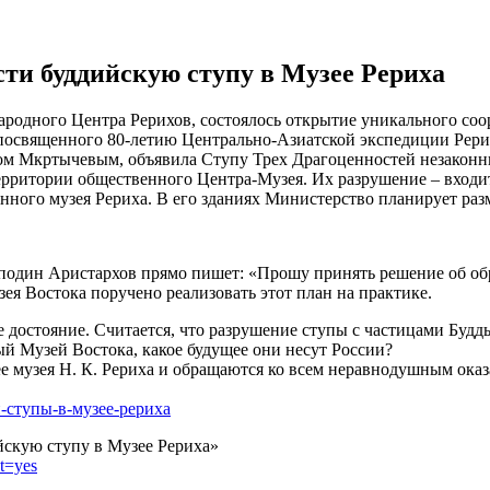
ти буддийскую ступу в Музее Рериха
родного Центра Рерихов, состоялось открытие уникального соо
, посвященного 80-летию Центрально-Азиатской экспедиции Рери
аном Мкртычевым, объявила Ступу Трех Драгоценностей незаконн
ерритории общественного Центра-Музея. Их разрушение – входи
ого музея Рериха. В его зданиях Министерство планирует разм
подин Аристархов прямо пишет: «Прошу принять решение об обр
ея Востока поручено реализовать этот план на практике.
е достояние. Считается, что разрушение ступы с частицами Буд
й Музей Востока, какое будущее они несут России?
е музея Н. К. Рериха и обращаются ко всем неравнодушным ока
й-ступы-в-музее-рериха
скую ступу в Музее Рериха»
t=yes