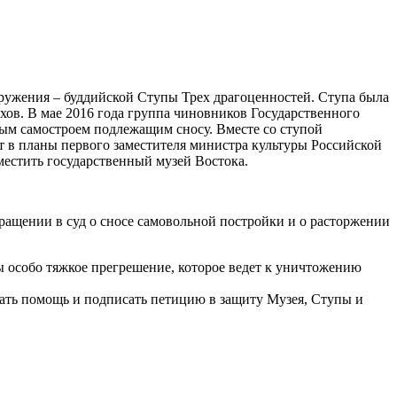
ружения – буддийской Ступы Трех драгоценностей. Ступа была
хов. В мае 2016 года группа чиновников Государственного
ым самостроем подлежащим сносу. Вместе со ступой
т в планы первого заместителя министра культуры Российской
естить государственный музей Востока.
ащении в суд о сносе самовольной постройки и о расторжении
ды особо тяжкое прегрешение, которое ведет к уничтожению
зать помощь и подписать петицию в защиту Музея, Ступы и