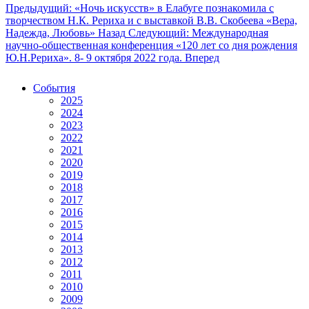
Предыдущий: «Ночь искусств» в Елабуге познакомила с
творчеством Н.К. Рериха и с выставкой В.В. Скобеева «Вера,
Надежда, Любовь»
Назад
Следующий: Международная
научно-общественная конференция «120 лет со дня рождения
Ю.Н.Рериха». 8- 9 октября 2022 года.
Вперед
События
2025
2024
2023
2022
2021
2020
2019
2018
2017
2016
2015
2014
2013
2012
2011
2010
2009