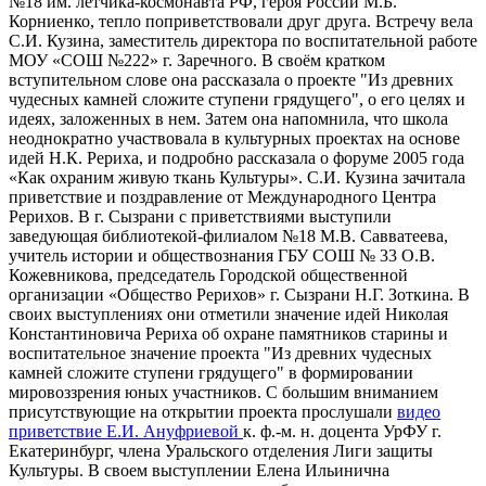
№18 им. летчика-космонавта РФ, героя России М.Б.
Корниенко, тепло поприветствовали друг друга. Встречу вела
С.И. Кузина, заместитель директора по воспитательной работе
МОУ «СОШ №222» г. Заречного. В своём кратком
вступительном слове она рассказала о проекте "Из древних
чудесных камней сложите ступени грядущего", о его целях и
идеях, заложенных в нем. Затем она напомнила, что школа
неоднократно участвовала в культурных проектах на основе
идей Н.К. Рериха, и подробно рассказала о форуме 2005 года
«Как охраним живую ткань Культуры». С.И. Кузина зачитала
приветствие и поздравление от Международного Центра
Рерихов. В г. Сызрани с приветствиями выступили
заведующая библиотекой-филиалом №18 М.В. Савватеева,
учитель истории и обществознания ГБУ СОШ № 33 О.В.
Кожевникова, председатель Городской общественной
организации «Общество Рерихов» г. Сызрани Н.Г. Зоткина. В
своих выступлениях они отметили значение идей Николая
Константиновича Рериха об охране памятников старины и
воспитательное значение проекта "Из древних чудесных
камней сложите ступени грядущего" в формировании
мировоззрения юных участников. С большим вниманием
присутствующие на открытии проекта прослушали
видео
приветствие Е.И. Ануфриевой
к. ф.-м. н. доцента УрФУ г.
Екатеринбург, члена Уральского отделения Лиги защиты
Культуры. В своем выступлении Елена Ильинична