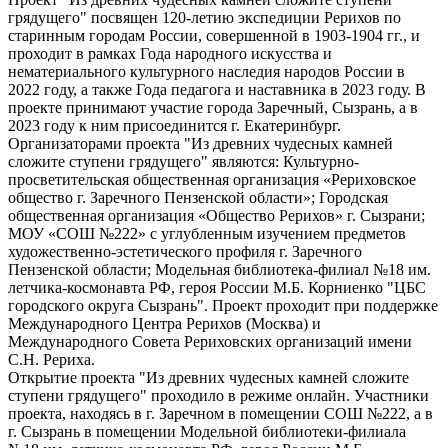
грядущего" посвящен 120-летию экспедиции Рерихов по
старинным городам России, совершенной в 1903-1904 гг., и
проходит в рамках Года народного искусства и
нематериального культурного наследия народов России в
2022 году, а также Года педагога и наставника в 2023 году. В
проекте принимают участие города Заречный, Сызрань, а в
2023 году к ним присоединится г. Екатеринбург.
Организаторами проекта "Из древних чудесных камней
сложите ступени грядущего" являются: Культурно-
просветительская общественная организация «Рериховское
общество г. Заречного Пензенской области»; Городская
общественная организация «Общество Рерихов» г. Сызрани;
МОУ «СОШ №222» с углубленным изучением предметов
художественно-эстетического профиля г. Заречного
Пензенской области; Модельная библиотека-филиал №18 им.
летчика-космонавта РФ, героя России М.Б. Корниенко "ЦБС
городского округа Сызрань". Проект проходит при поддержке
Международного Центра Рерихов (Москва) и
Международного Совета Рериховских организаций имени
С.Н. Рериха.
Открытие проекта "Из древних чудесных камней сложите
ступени грядущего" проходило в режиме онлайн. Участники
проекта, находясь в г. Заречном в помещении СОШ №222, а в
г. Сызрань в помещении Модельной библиотеки-филиала