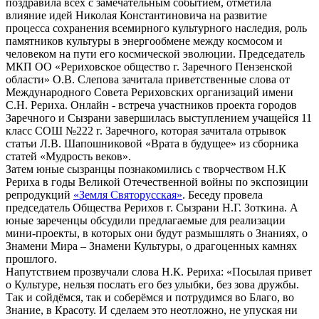
поздравила всех с замечательным событием, отметила
влияние идей Николая Константиновича на развитие
процесса сохранения всемирного культурного наследия, роль
памятников культуры в энергообмене между космосом и
человеком на пути его космической эволюции. Председатель
МКП ОО «Рериховское общество г. Заречного Пензенской
области» О.В. Слепова зачитала приветственные слова от
Международного Совета Рериховских организаций имени
С.Н. Рериха. Онлайн - встреча участников проекта городов
Заречного и Сызрани завершилась выступлением учащейся 11
класс СОШ №222 г. Заречного, которая зачитала отрывок
статьи Л.В. Шапошниковой «Врата в будущее» из сборника
статей «Мудрость веков».
Затем юные сызранцы познакомились с творчеством Н.К
Рериха в годы Великой Отечественной войны по экспозиции
репродукций
«Земля Святорусская»
. Беседу провела
председатель Общества Рерихов г. Сызрани Н.Г. Зоткина. А
юные зареченцы обсудили предлагаемые для реализации
мини-проекты, в которых они будут размышлять о Знаниях, о
Знамени Мира – Знамени Культуры, о драгоценных камнях
прошлого.
Напутствием прозвучали слова Н.К. Рериха: «Посылая привет
о Культуре, нельзя послать его без улыбки, без зова дружбы.
Так и сойдёмся, так и соберёмся и потрудимся во Благо, во
Знание, в Красоту. И сделаем это неотложно, не упуская ни