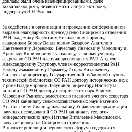
доклады были очень квалифицированными, даже
захватывающими, независимо от статуса авторов», –
подчеркнул В.Н.Руденко.
За содействие в организации и проведении конференции он
выразил благодарность председателю Сибирского отделения
РАН академику Валентину Николаевичу Пармону,
академикам Борису Вандановичу Базарову, Анатолию
Пантелеевичу Деревянко, Вячеславу Ивановичу Молодину и
Арнольду Кирилловичу Тулохонову, главному ученому
секретарю СО РАН члену-корреспонденту РАН Андрею
Александровичу Тулупову, членам-корреспондентам РАН
Ендону Жамьяновичу Гармаеву, Игорю Витальевичу
Силантьеву, директору Государственной публичной научно-
технической библиотеки СО РАН доктору исторических наук
Ирине Владимировне Лизуновой, директору Института
истории СО РАН доктору исторических наук Вадиму
Марковичу Рынкову, заместителю главного ученого секретаря
СО РАН кандидату сельскохозяйственных наук Евгению
Анатольевичу Иванову, начальнику Управления организации
научных исследований СО РАН кандидату геолого-
минералогических наук Наталье Витальевне Максимовой,
ряду специалистов Сибирского отделения.
В проекте резолюции рериховского форума содержится