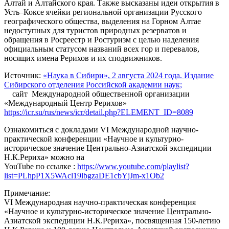
Алтай и Алтайского края. Также высказаны идеи открытия в
Усть–Коксе ячейки региональной организации Русского
географического общества, выделения на Горном Алтае
недоступных для туристов природных резерватов и
обращения в Росреестр и Ростуризм с целью наделения
официальным статусом названий всех гор и перевалов,
носящих имена Рерихов и их сподвижников.
Источник:
«Наука в Сибири», 2 августа 2024 года. Издание
Сибирского отделения Российской академии наук;
сайт Международной общественной организации
«Международный Центр Рерихов»
https://icr.su/rus/news/icr/detail.php?ELEMENT_ID=8089
Ознакомиться с докладами VI Международной научно-
практической конференции «Научное и культурно-
историческое значение Центрально-Азиатской экспедиции
Н.К.Рериха» можно на
YouTube по ссылке :
https://www.youtube.com/playlist?
list=PLhpP1X5WAcl19lbgzaDE1cbYjJm-x1Ob2
Примечание:
VI Международная научно-практическая конференция
«Научное и культурно-историческое значение Центрально-
Азиатской экспедиции Н.К.Рериха», посвященная 150-летию