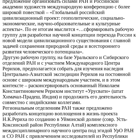
предложение организовать силами РАН и Российской
академии художеств международную конференцию с более
широкой повесткой – «Глобальный российский
цивилизационный проект: геополитические, социально-
экономические, научно-образовательные и культурные
аспекты». По ее итогам мыслится «…сформировать рабочую
группу для разработки научной концепции перехода России к
новой модели цивилизационного существования с главной
задачей сохранения природной среды и всестороннего
развития человеческого потенциала».
Другую рабочую группу, на базе Уральского и Сибирского
отделений РАН и с участием Международного Центра
Рерихов, предполагается собрать для изучения наследия
Центрально-Азиатской экспедиции Рерихов на постоянной
основе с широким международным участием, и в этом
контексте – расконсервировать основанный Николаем
Константиновичем Рерихом институт «Урусвати» (штат
Химачал-Прадеш, Индия) и продолжить его деятельность
совместно с индийскими коллегами.
Региональным отделениям РАН также предложено
разработать концепцию воплощения в жизнь проекта
Н.К.Рериха по созданию в Уймонской долине (совр. Усть-
Коксинский район Республики Алтай) комплексного
междисциплинарного научного центра под эгидой УрО РАН
и СО РАН с привлечением исследователей из Республики