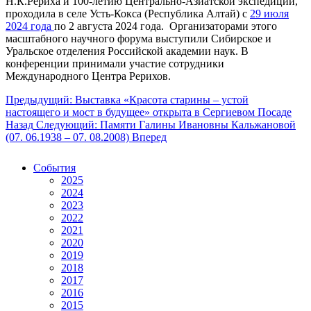
Н.К.Рериха и 100-летию Центрально-Азиатской экспедиции,
проходила в селе Усть-Кокса (Республика Алтай) с
29 июля
2024 года
по 2 августа 2024 года. Организаторами этого
масштабного научного форума выступили Сибирское и
Уральское отделения Российской академии наук. В
конференции принимали участие сотрудники
Международного Центра Рерихов.
Предыдущий: Выставка «Красота старины – устой
настоящего и мост в будущее» открыта в Сергиевом Посаде
Назад
Следующий: Памяти Галины Ивановны Кальжановой
(07. 06.1938 – 07. 08.2008)
Вперед
События
2025
2024
2023
2022
2021
2020
2019
2018
2017
2016
2015