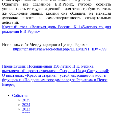
Охватить все сделанное Е.И.Рерих, глубоко осознать
уникальность ее трудов и деяний – для этого требуются столь
же обширные знания, какими она обладала, не меньшая
духовная высота и самоотверженность созидательных
действий.
Круглый стол «Великая дочь России. К 145-летию со дня
рождения Е.И.Рерих»
Источнок: сайт Международного Центра Рерихов
https://icr.su/rus/news/icr/detail.php?ELEMENT_ID=7899
Предыдущий: Посвященный 150-летию Н.К. Рериха,
выставочный проект открылся в Сызрани
Назад
Следующий:
О выставках «Красота старины - устой настоящего и мост в
будущее» и «По древним городам вслед за Рерихом» в Пензе
Вперед
События
2025
2024
2023