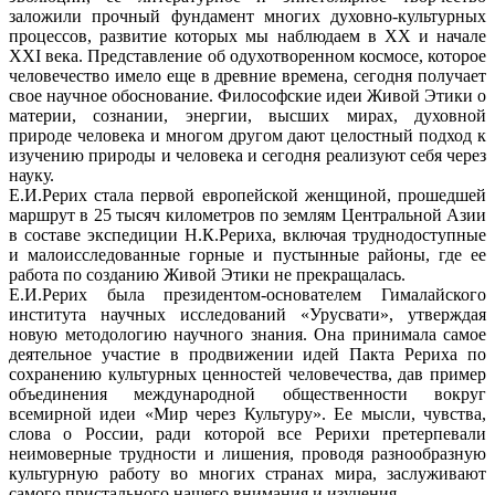
заложили прочный фундамент многих духовно-культурных
процессов, развитие которых мы наблюдаем в ХХ и начале
ХХI века. Представление об одухотворенном космосе, которое
человечество имело еще в древние времена, сегодня получает
свое научное обоснование. Философские идеи Живой Этики о
материи, сознании, энергии, высших мирах, духовной
природе человека и многом другом дают целостный подход к
изучению природы и человека и сегодня реализуют себя через
науку.
Е.И.Рерих стала первой европейской женщиной, прошедшей
маршрут в 25 тысяч километров по землям Центральной Азии
в составе экспедиции Н.К.Рериха, включая труднодоступные
и малоисследованные горные и пустынные районы, где ее
работа по созданию Живой Этики не прекращалась.
Е.И.Рерих была президентом-основателем Гималайского
института научных исследований «Урусвати», утверждая
новую методологию научного знания. Она принимала самое
деятельное участие в продвижении идей Пакта Рериха по
сохранению культурных ценностей человечества, дав пример
объединения международной общественности вокруг
всемирной идеи «Мир через Культуру». Ее мысли, чувства,
слова о России, ради которой все Рерихи претерпевали
неимоверные трудности и лишения, проводя разнообразную
культурную работу во многих странах мира, заслуживают
самого пристального нашего внимания и изучения.