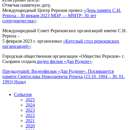
Отмечая памятную дату,
Международный Центр Рерихов провел
«День памяти С.Н.
Рериха - 30 января 2023 МЦР — ММТР: 30 лет
сотрудничества»
;
Международный Совет Рериховских организаций имени С.Н.
Рериха –
5 февраля 2023 г. организовал
«Круглый стол рериховских
организаций»
;
Городская общественная организация «Общество Рерихов» г.
Сызрани создала
видео фильм «Дар Родине»
.
Предыдущий: Видеофильм «Дар Родине». Посвящается
памяти Святослава Николаевича Рериха (23.10. 1904 – 30. 01.
1993)
Назад
События
2025
2024
2023
2022
2021
2020