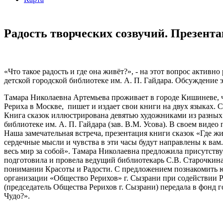
Радость творческих созвучий. Презента
«Что такое радость и где она живёт?», - на этот вопрос акти
детской городской библиотеке им. А. П. Гайдара. Обсуждение 
Тамара Николаевна Артемьева проживает в городе Кишиневе, 
Рериха в Москве, пишет и издает свои книги на двух языках. 
Книга сказок иллюстрирована девятью художниками из разных 
библиотеке им. А. П. Гайдара (зав. В.М. Усова). В своем вид
Наша замечательная встреча, презентация книги сказок «Где жи
сердечные мысли и чувства в эти часы будут направлены к вам
весь мир за собой». Тамара Николаевна предложила присутств
подготовила и провела ведущий библиотекарь С.В. Старочкина
понимании Красоты и Радости. С предложением познакомить ю
организации «Общество Рерихов» г. Сызрани при содействии Ре
(председатель Общества Рерихов г. Сызрани) передала в фонд
Чудо?».