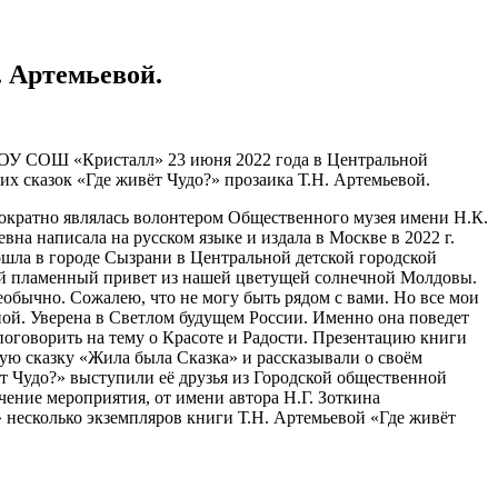
. Артемьевой.
а ЧОУ СОШ «Кристалл» 23 июня 2022 года в Центральной
их сказок «Где живёт Чудо?» прозаика Т.Н. Артемьевой.
ократно являлась волонтером Общественного музея имени Н.К.
на написала на русском языке и издала в Москве в 2022 г.
шла в городе Сызрани в Центральной детской городской
ьшой пламенный привет из нашей цветущей солнечной Молдовы.
еобычно. Сожалею, что не могу быть рядом с вами. Но все мои
иной. Уверена в Светлом будущем России. Именно она поведет
поговорить на тему о Красоте и Радости. Презентацию книги
ую сказку «Жила была Сказка» и рассказывали о своём
 Чудо?» выступили её друзья из Городской общественной
чение мероприятия, от имени автора Н.Г. Зоткина
 несколько экземпляров книги Т.Н. Артемьевой «Где живёт