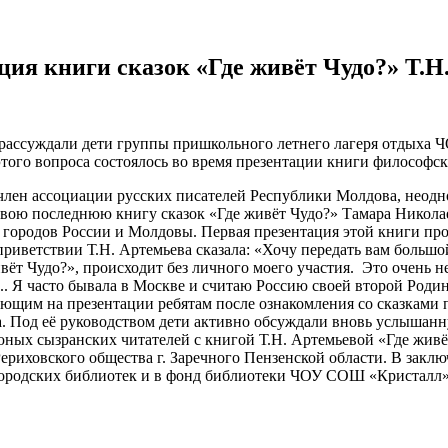
ция книги сказок «Где живёт Чудо?» Т.Н
вно рассуждали дети группы пришкольного летнего лагеря отдых
этого вопроса состоялось во время презентации книги философск
член ассоциации русских писателей Республики Молдова, неодн
Свою последнюю книгу сказок «Где живёт Чудо?» Тамара Николаев
городов России и Молдовы. Первая презентация этой книги про
ео приветствии Т.Н. Артемьева сказала: «Хочу передать вам бол
вёт Чудо?», происходит без личного моего участия. Это очень н
... Я часто бывала в Москве и считаю Россию своей второй Род
ующим на презентации ребятам после ознакомления со сказками 
. Под её руководством дети активно обсуждали вновь услышанн
ных сызранских читателей с книгой Т.Н. Артемьевой «Где живёт
риховского общества г. Заречного Пензенской области. В заклю
 городских библиотек и в фонд библиотеки ЧОУ СОШ «Кристалл»