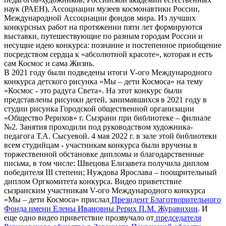
наук (РАЕН), Ассоциации музеев космонавтики России,
Международной Ассоциации фондов мира. Из лучших
конкурсных работ на протяжении пяти лет формируются
выставки, путешествующие по разным городам России и
несущие идею конкурса: познание и постепенное приобщение
посредством сердца к «абсолютной красоте», которая и есть
сам Космос и сама Жизнь.
В 2021 году были подведены итоги V-ого Международного
конкурса детского рисунка «Мы – дети Космоса» на тему
«Космос - это радуга Света». На этот конкурс были
представлены рисунки детей, занимавшихся в 2021 году в
студии рисунка Городской общественной организации
«Общество Рерихов» г. Сызрани при библиотеке – филиале
№2. Занятия проходили под руководством художника-
педагога Т.А. Сысуевой. 4 мая 2022 г. в зале этой библиотеки
всем студийцам - участникам конкурса были вручены в
торжественной обстановке дипломы и благодарственные
письма, в том числе: Швецова Елизавета получила диплом
победителя III степени; Нуждова Ярослава – поощрительный
диплом Оргкомитета конкурса. Видео приветствие
сызранским участникам V-ого Международного конкурса
«Мы – дети Космоса» прислал
Президент Благотворительного
Фонда имени Елены Ивановны Рерих П.М. Журавихин
. И
еще одно видео приветствие прозвучало от
председателя