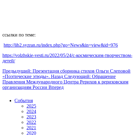
ссылки по теме:
http://lib2.syzran.ru/index.php?go=News&in=view&id=976
https://volzhskie-vesti.ru/2022/05/24/с-космическим-творчеством-
детей/
Предыдущий: Презентация сборника стихов Ольги Слеповой
«Поэтические этюды».
Назад
Следующий: Обращение
Правления Международного Центра Рерихов к рериховским
организациям России
Вперед
События
2025
2024
2023
2022
2021
2020