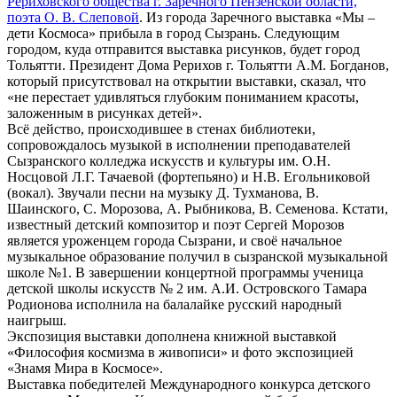
Рериховского общества г. Заречного Пензенской области,
поэта О. В. Слеповой
. Из города Заречного выставка «Мы –
дети Космоса» прибыла в город Сызрань. Следующим
городом, куда отправится выставка рисунков, будет город
Тольятти. Президент Дома Рерихов г. Тольятти А.М. Богданов,
который присутствовал на открытии выставки, сказал, что
«не перестает удивляться глубоким пониманием красоты,
заложенным в рисунках детей».
Всё действо, происходившее в стенах библиотеки,
сопровождалось музыкой в исполнении преподавателей
Сызранского колледжа искусств и культуры им. О.Н.
Носцовой Л.Г. Тачаевой (фортепьяно) и Н.В. Егольниковой
(вокал). Звучали песни на музыку Д. Тухманова, В.
Шаинского, С. Морозова, А. Рыбникова, В. Семенова. Кстати,
известный детский композитор и поэт Сергей Морозов
является уроженцем города Сызрани, и своё начальное
музыкальное образование получил в сызранской музыкальной
школе №1. В завершении концертной программы ученица
детской школы искусств № 2 им. А.И. Островского Тамара
Родионова исполнила на балалайке русский народный
наигрыш.
Экспозиция выставки дополнена книжной выставкой
«Философия космизма в живописи» и фото экспозицией
«Знамя Мира в Космосе».
Выставка победителей Международного конкурса детского