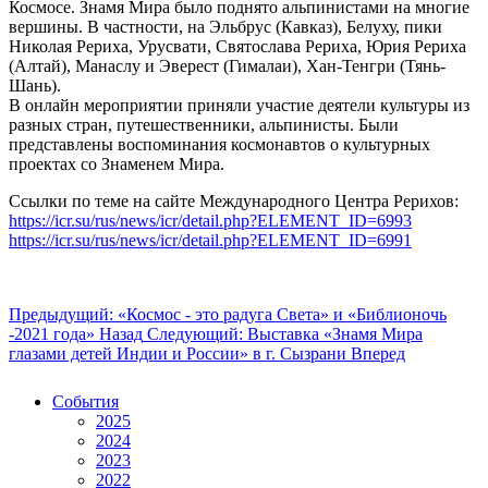
Космосе. Знамя Мира было поднято альпинистами на многие
вершины. В частности, на Эльбрус (Кавказ), Белуху, пики
Николая Рериха, Урусвати, Святослава Рериха, Юрия Рериха
(Алтай), Манаслу и Эверест (Гималаи), Хан-Тенгри (Тянь-
Шань).
В онлайн мероприятии приняли участие деятели культуры из
разных стран, путешественники, альпинисты. Были
представлены воспоминания космонавтов о культурных
проектах со Знаменем Мира.
Ссылки по теме на сайте Международного Центра Рерихов:
https://icr.su/rus/news/icr/detail.php?ELEMENT_ID=6993
https://icr.su/rus/news/icr/detail.php?ELEMENT_ID=6991
Предыдущий: «Космос - это радуга Света» и «Библионочь
-2021 года»
Назад
Следующий: Выставка «Знамя Мира
глазами детей Индии и России» в г. Сызрани
Вперед
События
2025
2024
2023
2022