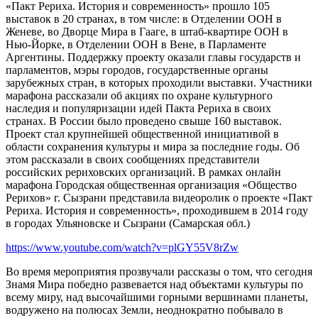
«Пакт Рериха. История и современность» прошло 105
выставок в 20 странах, в том числе: в Отделении ООН в
Женеве, во Дворце Мира в Гааге, в штаб-квартире ООН в
Нью-Йорке, в Отделении ООН в Вене, в Парламенте
Аргентины. Поддержку проекту оказали главы государств и
парламентов, мэры городов, государственные органы
зарубежных стран, в которых проходили выставки. Участники
марафона рассказали об акциях по охране культурного
наследия и популяризации идей Пакта Рериха в своих
странах. В России было проведено свыше 160 выставок.
Проект стал крупнейшей общественной инициативой в
области сохранения культуры и мира за последние годы. Об
этом рассказали в своих сообщениях представители
российских рериховских организаций. В рамках онлайн
марафона Городская общественная организация «Общество
Рерихов» г. Сызрани представила видеоролик о проекте «Пакт
Рериха. История и современность», проходившем в 2014 году
в городах Ульяновске и Сызрани (Самарская обл.)
https://www.youtube.com/watch?v=plGY55V8rZw
Во время мероприятия прозвучали рассказы о том, что сегодня
Знамя Мира победно развевается над объектами культуры по
всему миру, над высочайшими горными вершинами планеты,
водружено на полюсах Земли, неоднократно побывало в