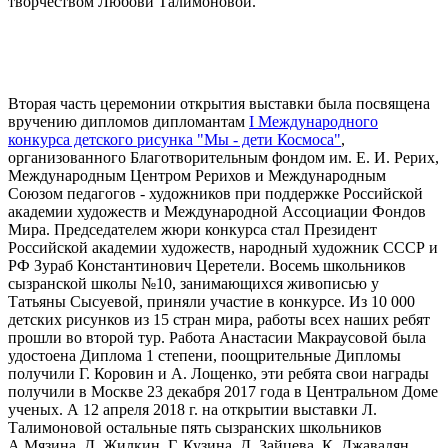
творчеством Любови Талимоновой.
Вторая часть церемонии открытия выставки была посвящена
вручению дипломов дипломантам
I Международного
конкурса детского рисунка "Мы - дети Космоса"
,
организованного Благотворительным фондом им. Е. И. Рерих,
Международным Центром Рерихов и Международным
Союзом педагогов - художников при поддержке Российской
академии художеств и Международной Ассоциации Фондов
Мира. Председателем жюри конкурса стал Президент
Российской академии художеств, народный художник СССР и
РФ Зураб Константинович Церетели. Восемь школьников
сызранской школы №10, занимающихся живописью у
Татьяны Сысуевой, приняли участие в конкурсе. Из 10 000
детских рисунков из 15 стран мира, работы всех наших ребят
прошли во второй тур. Работа Анастасии Макраусовой была
удостоена Диплома 1 степени, поощрительные Дипломы
получили Г. Коровин и А. Лощенко, эти ребята свои награды
получили в Москве 23 декабря 2017 года в Центральном Доме
ученых. А 12 апреля 2018 г. на открытии выставки Л.
Талимоновой остальные пять сызранских школьников
А.Мязина, Д. Жилкин, Г. Кузина, Д. Зайцева, К. Джавадян