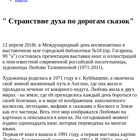
" Странствие духа по дорогам сказок"
12 апреля 2018г. в Международный день космонавтики в
выставочном зале городской библиотеки №18 (пр. Гагарина,
99 "а") состоялась презентация выставки книг и иллюстраций
к ним известной современной российской писательницы,
художницы Любови Талимоновой (1971-2011).
Художница родилась в 1971 году в г. Куйбышеве, а окончила
свой земной жизненный путь в Англии, где она жила и
проходила лечение от коварного недуга. Любовь жила в двух
мирах - на земле, где ей приходилось каждый день бороться со
своей болезнью, и в мире её воображения, наполненного
космосом, легендами, мифами и сказками о Космосе и Земле
как его частицы. Весь этот мир изображался Любовью на
картинах и описывался в книгах. На сегодняшний момент
издано одиннадцать книг, которые переведены на многие
языки.
Первая её книга вышла в 1991 году, а первая выставка картин
Любови Талимоновой состоялась в 1992 г. В 1992 г. три её