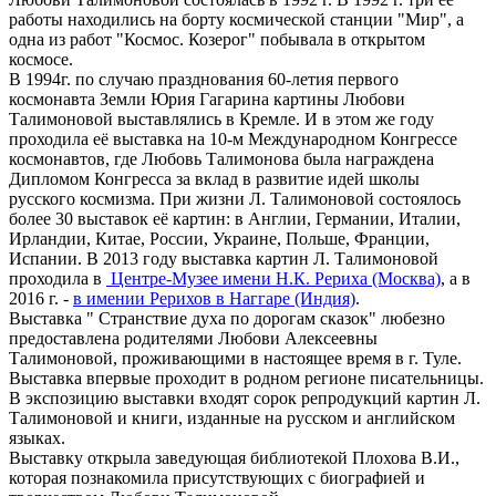
работы находились на борту космической станции "Мир", а
одна из работ "Космос. Козерог" побывала в открытом
космосе.
В 1994г. по случаю празднования 60-летия первого
космонавта Земли Юрия Гагарина картины Любови
Талимоновой выставлялись в Кремле. И в этом же году
проходила её выставка на 10-м Международном Конгрессе
космонавтов, где Любовь Талимонова была награждена
Дипломом Конгресса за вклад в развитие идей школы
русского космизма. При жизни Л. Талимоновой состоялось
более 30 выставок её картин: в Англии, Германии, Италии,
Ирландии, Китае, России, Украине, Польше, Франции,
Испании. В 2013 году выставка картин Л. Талимоновой
проходила в
Центре-Музее имени Н.К. Рериха (Москва)
, а в
2016 г. -
в имении Рерихов в Наггаре (Индия)
.
Выставка " Странствие духа по дорогам сказок" любезно
предоставлена родителями Любови Алексеевны
Талимоновой, проживающими в настоящее время в г. Туле.
Выставка впервые проходит в родном регионе писательницы.
В экспозицию выставки входят сорок репродукций картин Л.
Талимоновой и книги, изданные на русском и английском
языках.
Выставку открыла заведующая библиотекой Плохова В.И.,
которая познакомила присутствующих с биографией и