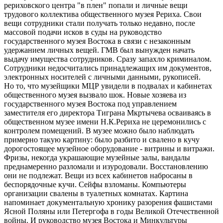
рериховского центра "в плен" попали и личные вещи
трудового коллектива общественного музея Рериха. Свои
вещи сотрудники стали получать только недавно, после
массовой подачи исков в суды на руководство
государственного музея Востока в связи с незаконным
удержанием личных вещей. ГМВ был вынужден начать
выдачу имущества сотрудников. Сразу запахло криминалом.
Сотрудники недосчитались принадлежащих им документов,
электронных носителей с личными данными, рукописей.
Но то, что музейщики МЦР увидели в подвалах и кабинетах
общественного музея вызвало шок. Новые хозяева из
государственного музея Востока под управлением
заместителя его директора Тиграна Мкртычева осваиваясь в
общественном музее имени Н.К.Рериха не церемонились с
контролем помещений. В музее можно было наблюдать
примерно такую картину: было разбито и свалено в кучу
дорогостоящее музейное оборудование - витрины и витражи.
Фризы, некогда украшающие музейные залы, вандалы
преднамеренно разломали и изуродовали. Восстановлению
они не подлежат. Вещи из всех кабинетов набросаны в
беспорядочные кучи. Сейфы взломаны. Компьютеры
организации свалены в туалетных комнатах. Картина
напоминает документальную хронику разорения фашистами
Ясной Поляны или Петергофа в годы Великой Отечественной
войны. И руководство музея Востока и Минкультуры