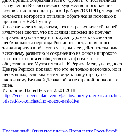
днях пришла очередная весть с "фронта" о постепенном
разрушении Всероссийского художественного научно-
реставрационного центра им. Грабаря (ВХНРЦ), трудовой
коллектив которого в отчаянии обратился за помощью к
президенту В.В.Путину.
И все же хочется надеяться, что век разрушителей нашей
культуры недолог, что их деяния непременно получат
справедливую оценку и послужат уроком к осознанию
необходимости перехода России от государственного
тоталитаризма в области культуры к ее действительному
всеобщему развитию и сохранению на основе широкого
распространения ее общественных форм. Опыт
общественного Музея имени Н.К.Рериха Международного
Центра Рерихов показал, что это не только возможно, но и
необходимо, если мы хотим видеть нашу страну по-
настоящему Великой Державой, а не страной попкорна и
пива.
Источник: Наша Версия. 23.01.2018
https://versia.ru/gosudarstvennyj-status-muzeya-rerixov-mozhet-
privesti-k-okonchatelnoj-potere-naslediya
Предыдущий: Открытое письмо Президенту Российской