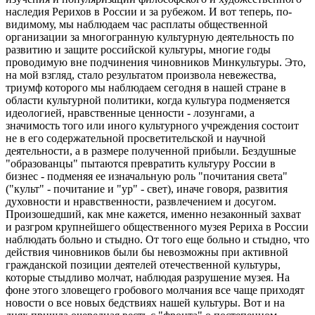
наследия Рерихов в России и за рубежом. И вот теперь, по-
видимому, мы наблюдаем час расплаты общественной
организации за многогранную культурную деятельность по
развитию и защите российской культуры, многие годы
проводимую вне подчинения чиновников Минкультуры. Это,
на мой взгляд, стало результатом произвола невежества,
триумф которого мы наблюдаем сегодня в нашей стране в
области культурной политики, когда культура подменяется
идеологией, нравственные ценности - лозунгами, а
значимость того или иного культурного учреждения состоит
не в его содержательной просветительской и научной
деятельности, а в размере полученной прибыли. Бездушные
"образованцы" пытаются превратить культуру России в
бизнес - подменяя ее изначальную роль "почитания света"
("культ" - почитание и "ур" - свет), иначе говоря, развития
духовности и нравственности, развлечением и досугом.
Произошедший, как мне кажется, именно незаконный захват
и разгром крупнейшего общественного музея Рериха в России
наблюдать больно и стыдно. От того еще больно и стыдно, что
действия чиновников были бы невозможны при активной
гражданской позиции деятелей отечественной культуры,
которые стыдливо молчат, наблюдая разрушение музея. На
фоне этого зловещего гробового молчания все чаще приходят
новости о все новых бедствиях нашей культуры. Вот и на