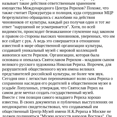
называет такие действия ответственным хранением
имущества Международного Центра Рерихов? Похоже, что
также считает Прокуратура и полиция, куда сотрудники МЦР
безрезультатно обращались с жалобами на действия
чиновников от культуры, каждый раз получая один и тот же
ответ "нарушений не усматривается". Хотя, по всей
видимости, происходит безнаказанное глумление над законом
и правом со стороны высоких чиновников, уверенных, что им
все сойдет с рук. А ведь это совершается в отношении
известной в мире общественной организации культуры,
создавшей уникальный музей с мировой коллекцией
живописи кисти Рерихов. Организации, которая была
основана и опекалась Святославом Рерихом - младшим сыном
великого русского художника Николая Рериха. Впрочем, для
разрушителей общественного музея имена великих
представителей российской культуры, не более чем звук.
Сегодня они с легкостью переиначивают волю сына Рериха о
сохранении наследия его родителей в общественном музее в
усадьбе Лопухиных, утверждая, что Святослав Рерих на
самом деле мечтал создать государственный музей.
Вместе с тем позиция самого младшего Рериха хорошо
известна. В своих документах и публичных выступлениях он
неоднократно свидетельствовал, что создаваемый им
общественный Центр-Музей имени Н.К.Рериха в Москве не
должен подчиняться "Музею искусств народов Востока". Он,