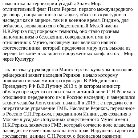
флагштока на территории усадьбы Знамя Мира –
отличительный флаг Пакта Рериха, первого международного
договора, направленного на защиту объектов культурного
наследия как в мирное, так и в военное время. Видимо, для
рейдеров, ворвавшихся в общественный Музей имени
Н.К.Рериха под покровом темноты, оно стало грозным
напоминанием о беззаконии, совершенном ими по
отношению к Музею, носящему имя великого нашего
соотечественника, который предложил миру путь выхода из
череды бесконечных войн и вооруженных конфликтов – Мир
через Культуру.
Так по заказу руководства Министерства культуры произошел
рейдерский захват наследия Рерихов, начало которому
положило письмо министра культуры В.Р.Мединского
Президенту РФ В.В.Путину 2013 г. (в котором министр
обманул президента относительно истиной воли С.Н.Рериха в
отношении переданного им в Россию наследия), и завершился
захват усадьбы Лопухиных, начатый в 2015 г. с передачи ее в
оперативное управление ГМВ. Наследие Рерихов, переданное
в Россию С.Н.Рерихом, гражданином Индии, для создания в
Москве в усадьбе Лопухиных общественного Музея имени
Н.К.Рериха, захвачено ГМВ, который согласно воле владельца
наследия не имеет никаких на него прав. Нарушены гарантии
государства, данные С.Н.Рериху, о безопасном развитии