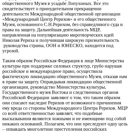
общественного Музея в усадьбе Лопухиных. Все это
свидетельствует о принудительном прекращении
деятельности Международной общественной организации
«Международный Центр Рерихов» и его общественного
Музея, основанного С.Н.Рерихом, без справедливого суда и
права на защиту. Дальнейшая деятельность МЦР,
направленная на популяризацию миротворческих идей
Николая Рериха и получившая широкую признательность
руководства страны, ООН и ЮНЕСКО, находится под
угрозой.
Таким образом Российская Федерация в лице Министерства
культуры при поддержке силовых структур, грубо нарушая
российское и международное право, осуществила
фактическую ликвидацию общественного Музея, отказав нам
в праве на защиту. Оправдывая ликвидацию общественной
организации, руководство Министерства культуры,
Государственного музея Востока и следственных органов
Российской Федерации заявляют о том, что таким образом
они спасают наследие Рерихов от возможного причинения
ему вреда со стороны Международного Центра Рерихов. МЦР
со всей ответственностью заявляет, что подобные
высказывания являются ложными и не имеющими под собой
никаких оснований. Полагаем, что они преследуют одну цель
– оправдать многолетние преступления российских