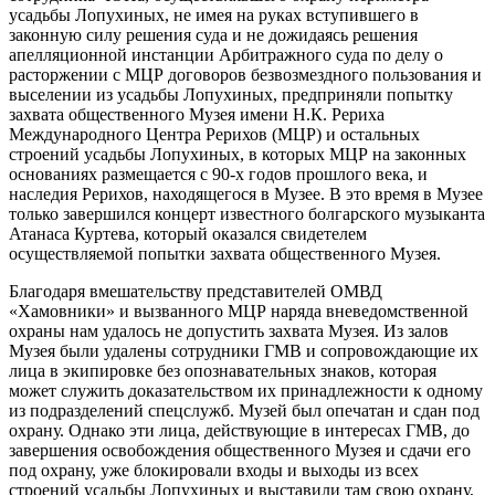
усадьбы Лопухиных, не имея на руках вступившего в
законную силу решения суда и не дожидаясь решения
апелляционной инстанции Арбитражного суда по делу о
расторжении с МЦР договоров безвозмездного пользования и
выселении из усадьбы Лопухиных, предприняли попытку
захвата общественного Музея имени Н.К. Рериха
Международного Центра Рерихов (МЦР) и остальных
строений усадьбы Лопухиных, в которых МЦР на законных
основаниях размещается с 90-х годов прошлого века, и
наследия Рерихов, находящегося в Музее. В это время в Музее
только завершился концерт известного болгарского музыканта
Атанаса Куртева, который оказался свидетелем
осуществляемой попытки захвата общественного Музея.
Благодаря вмешательству представителей ОМВД
«Хамовники» и вызванного МЦР наряда вневедомственной
охраны нам удалось не допустить захвата Музея. Из залов
Музея были удалены сотрудники ГМВ и сопровождающие их
лица в экипировке без опознавательных знаков, которая
может служить доказательством их принадлежности к одному
из подразделений спецслужб. Музей был опечатан и сдан под
охрану. Однако эти лица, действующие в интересах ГМВ, до
завершения освобождения общественного Музея и сдачи его
под охрану, уже блокировали входы и выходы из всех
строений усадьбы Лопухиных и выставили там свою охрану,