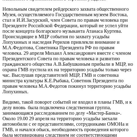
Невольным свидетелем рейдерского захвата общественного
Музея, осуществляемого Государственным музеем Востока,
стал и И.И.Засурский, член Совета по правам человека при
Президенте Российской Федерации, который не успел уйти
после концерта болгарского музыканта Атанаса Куртева.
Происходящие в МЦР события по захвату усадьбы
Лопухиных и наследия Рерихов привлекли внимание и
М.А.Федотова, Советника Президента РФ по правам
человека. 29 апреля Михаил Александрович вместе с членом
Президентского Совета по правам человека и развитию
гражданского общества А.В.Бабушкиным прибыли в МЦР, но
охрана ГМВ пустила их на территорию усадьбы только через
час. Выслушав представителей МЦР, ГМВ и советника
министра культуры К.Е.Рыбака, Советник Президента по
правам человека М.А.Федотов покинул территорию усадьбы
Лопухиных.
Видимо, такой поворот событий не входил в планы ГМВ, и к
делу вновь была подключена следственная группа,
занимающаяся расследованием по делу «Мастер-Банка».
Около 19.00 29 апреля на территорию усадьбы заехали
автомобили с ее представителями, сотрудниками ОМОНа и
ГМВ, и начался обыск, необходимость проведения которого
была мотивирована следствием не соответствующими