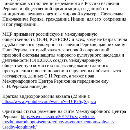
чиновников в отношении переданного в Россию наследия
Рерихов и общественной организации, созданной по
инициативе великого деятеля мировой культуры Святослава
Николаевича Рериха, гражданина Индии, для его сохранения
и популяризации.
МЦР призывает российскую и международную
общественность, ООН, ЮНЕСКО и всех, кому не безразлична
судьба великого культурного наследия Рерихов, давших миру
Пакт Рериха, который является основой современной
правовой системы защиты мирового культурного наследия и
деятельности ЮНЕСКО, создать международную
общественную комиссию по расследованию данного
преступления и восстановлению нарушенных обязательств
государства, данных С.Н.Рериху, а также прав
Международного Центра Рерихов на переданное ему
С.Н.Рерихом наследие.
Краткая видеохронология захвата (22 мин.):
https://www.youtube.com/watch?v=U-P7SgXypco
Оригинал статьи размещён на сайте Международного Центра
Рерихов
https://save.icr.su/ru/2017/05/zayavlenie-
mezhdunarodnogo-tsentra-rerihov-o-vooruzhennom-zahvate-
usadby-lopuhinyh/