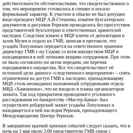
действительности обстоятельствами, что свидетельствовало о
том, что мероприятие готовилось в спешке и носило
формальный характер. К участию в обыске не был допущен
вице-президент МЦР А.В.Стеценко, изъятие бухгалтерских
документов и рисунков Рерихов проводилось без присутствия
представителей бухгалтерии и ответственных хранителей
наследия. Следствие изъяло у МЦР ключи от депозитария и
залов Музея и отдало их ГМВ, записав в протоколе, что
усадьба Лопухиных передается на ответственное хранение
директору ГМВ г-ну Седову со всем имуществом МЦР и
находящимися в ней личными вещами сотрудников. При этом
не было составлено ни актов передачи, ни перечня
передаваемого имущества. Все это свидетельствует об
истинной цели данного «следственного мероприятия» – снять
ограничения на доступ ГМВ к наследию, принадлежащему
МЦР, столь неожиданно наложенный сотрудниками отдела
МВД «Хамовники», что не входило в планы организаторов
захвата. Так под прикрытием проводимого уголовного
расследования по банкротству «Мастер-Банка» был
осуществлен рейдерский захват усадьбы Лопухиных и
находящегося в ней наследия Рерихов, принадлежащего
Международному Центру Рерихов.
В завершение краткой хроники событий следует сказать, что в
ночь на 1 мая около 3.00 представители ГМВ сняли с