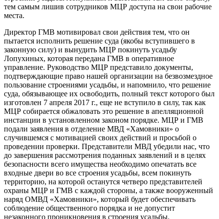
тем самым лишив сотрудников МЦР доступа на свои рабочие
места.
Директор ГМВ мотивировал свои действия тем, что он
пытается исполнить решение суда (якобы вступившего в
законную силу) и вынудить МЦР покинуть усадьбу
Лопухиных, которая передана ГМВ в оперативное
управление. Руководство МЦР представило документы,
подтверждающие право нашей организации на безвозмездное
пользование строениями усадьбы, и напомнило, что решение
суда, обязывающее их освободить, полный текст которого был
изготовлен 7 апреля 2017 г., еще не вступило в силу, так как
МЦР собирается обжаловать это решение в апелляционной
инстанции в установленном законом порядке. МЦР и ГМВ
подали заявления в отделение МВД «Хамовники» о
случившемся с мотивацией своих действий и просьбой о
проведении проверки. Представители МВД убедили нас, что
до завершения рассмотрения поданных заявлений и в целях
безопасности всего имущества необходимо опечатать все
входные двери во все строения усадьбы, всем покинуть
территорию, на которой останутся четверо представителей
охраны МЦР и ГМВ с каждой стороны, а также вооруженный
наряд ОМВД «Хамовники», который будет обеспечивать
соблюдение общественного порядка и не допустит
незаконного проникновения в строения усадьбы.