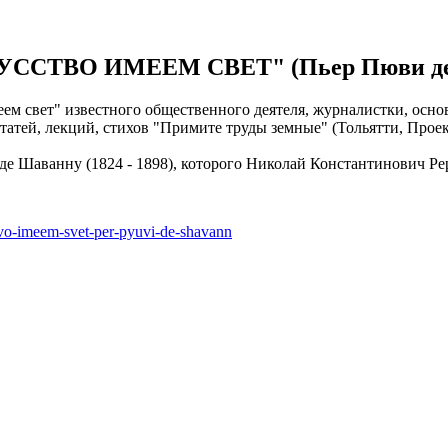
СКУССТВО ИМЕЕМ СВЕТ" (Пьер Пюви д
имеем свет" известного общественного деятеля, журналистки, о
татей, лекций, стихов "Примите труды земные" (Тольятти, Проек
 Шаванну (1824 - 1898), которого Николай Константинович Рер
stvo-imeem-svet-per-pyuvi-de-shavann