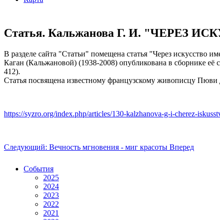
Статья. Кальжанова Г. И. "ЧЕРЕЗ И
В разделе сайта "Статьи" помещена статья "Через искусство 
Каган (Кальжановой) (1938-2008) опубликована в сборнике её с
412).
Статья посвящена известному французскому живописцу Пюви де
https://syzro.org/index.php/articles/130-kalzhanova-g-i-cherez-iskus
Следующий: Вечность мгновения - миг красоты
Вперед
События
2025
2024
2023
2022
2021