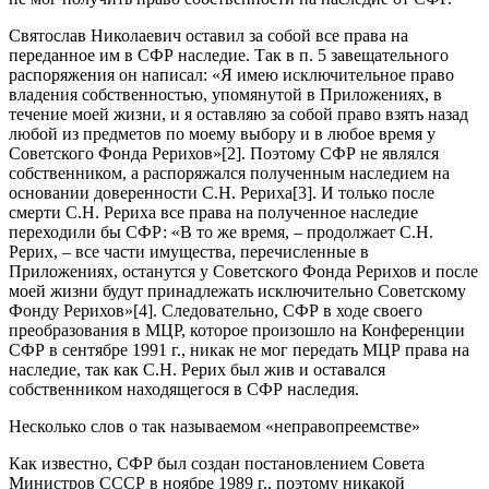
Святослав Николаевич оставил за собой все права на
переданное им в СФР наследие. Так в п. 5 завещательного
распоряжения он написал: «Я имею исключительное право
владения собственностью, упомянутой в Приложениях, в
течение моей жизни, и я оставляю за собой право взять назад
любой из предметов по моему выбору и в любое время у
Советского Фонда Рерихов»[2]. Поэтому СФР не являлся
собственником, а распоряжался полученным наследием на
основании доверенности С.Н. Рериха[3]. И только после
смерти С.Н. Рериха все права на полученное наследие
переходили бы СФР: «В то же время, – продолжает С.Н.
Рерих, – все части имущества, перечисленные в
Приложениях, останутся у Советского Фонда Рерихов и после
моей жизни будут принадлежать исключительно Советскому
Фонду Рерихов»[4]. Следовательно, СФР в ходе своего
преобразования в МЦР, которое произошло на Конференции
СФР в сентябре 1991 г., никак не мог передать МЦР права на
наследие, так как С.Н. Рерих был жив и оставался
собственником находящегося в СФР наследия.
Несколько слов о так называемом «неправопреемстве»
Как известно, СФР был создан постановлением Совета
Министров СССР в ноябре 1989 г., поэтому никакой