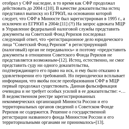
отобрал у СФР наследие, в то время как СФР продолжал
действовать до 2004 г.[10]. В качестве доказательства истец
представил выписку из ЕГРЮЛ, на основании которой
следует, что СФР в Минюсте был зарегистрирован в 1995 г., а
исключен из ЕГРЮЛ в 2004г.[11] (?!) На запрос адвоката МЦР
в Управление федеральной налоговой службы представить
документы на Советский Фонд Рерихов последовал
следующий ответ, что «регистрационное дело юридического
лица "Советский Фонд Рерихов" в регистрирующий
(налоговый) орган не передавалось» и поэтому «предоставить
документы в отношении Советского Фонда Рерихов не
представляется возможным»[12]. Истец, естественно, не смог
представить суду ни одного доказательства,
подтверждающего его право на иск, и ему было отказано в
удовлетворении его требований. Но периодически всплывает
информация, что якобы после преобразования СФР в МЦР
первый продолжал существовать. Данная фальсификация
очевидна и не требует особых усилий в ее доказательстве: «…
В ведомственном реестре зарегистрированных
некоммерческих организаций Минюста России и его
территориальных органов сведений о Советском Фонде
Рерихов не содержится. Решение о государственной
регистрации названного фонда Минюстом России и его
территориальными органами не принималось»[13].