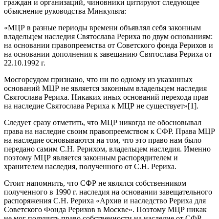
граждан и организаций, чиновники цитируют следующее
объяснение руководства Минкульта:
«МЦР в разные периоды времени объявлял себя законным
владельцем наследия Святослава Рериха по двум основаниям:
на основании правопреемства от Советского фонда Рерихов и
на основании дополнения к завещанию Святослава Рериха от
22.10.1992 г.
Мосгорсудом признано, что ни по одному из указанных
оснований МЦР не является законным владельцем наследия
Святослава Рериха. Никаких иных оснований перехода прав
на наследие Святослава Рериха к МЦР не существует»[1].
Следует сразу отметить, что МЦР никогда не обосновывал
права на наследие своим правопреемством к СФР. Права МЦР
на наследие основываются на том, что это право нам было
передано самим С.Н. Рерихом, владельцем наследия. Именно
поэтому МЦР является законным распорядителем и
хранителем наследия, полученного от С.Н. Рериха.
Стоит напомнить, что СФР не являлся собственником
полученного в 1990 г. наследия на основании завещательного
распоряжения С.Н. Рериха «Архив и наследство Рериха для
Советского Фонда Рерихов в Москве». Поэтому МЦР никак
не мог получить право собственности на наследие от СФР.