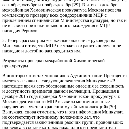
сентябре, октябре и ноябре-декабре[29]. В итоге в декабре
межрайонная Хамовническая прокуратура Москвы провела
комплексную проверку всех фондохранилищ МЦР с
привлечением специалистов Министерства культуры, но так и
не выявила признаки незаконного нахождения в МЦР
наследия Рерихов.
2. Теперь рассмотрим «серьезные опасения» руководства
Минкульта о том, что МЦР не может сохранить полученное
наследие и достойно распорядиться им.
Результаты проверки межрайонной Хамовнической
прокуратуры
В некоторых ответах чиновников Администрации Президента
имеются ссылки на следующие заявления Минкульта: «В
настоящее время есть обоснованные опасения за сохранность
и доступность предметов данной коллекции. Прошедшая в
декабре 2015 года проверка Хамовнической прокуратуры г.
Москвы деятельности МЦР выявила многочисленные
нарушения в учете и хранении музейных коллекций»[30].
Вынужден снова отметить, что и эта информация Минкульта
не соответствует истинному положению дел, что
подтверждается заключениями рабочих групп, проводивших
проверку, в составе которых находились и представители