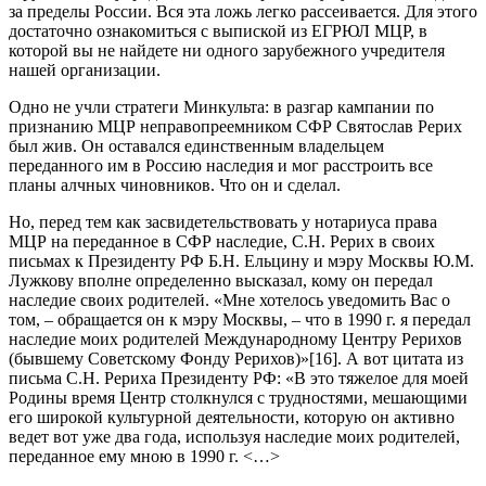
за пределы России. Вся эта ложь легко рассеивается. Для этого
достаточно ознакомиться с выпиской из ЕГРЮЛ МЦР, в
которой вы не найдете ни одного зарубежного учредителя
нашей организации.
Одно не учли стратеги Минкульта: в разгар кампании по
признанию МЦР неправопреемником СФР Святослав Рерих
был жив. Он оставался единственным владельцем
переданного им в Россию наследия и мог расстроить все
планы алчных чиновников. Что он и сделал.
Но, перед тем как засвидетельствовать у нотариуса права
МЦР на переданное в СФР наследие, С.Н. Рерих в своих
письмах к Президенту РФ Б.Н. Ельцину и мэру Москвы Ю.М.
Лужкову вполне определенно высказал, кому он передал
наследие своих родителей. «Мне хотелось уведомить Вас о
том, – обращается он к мэру Москвы, – что в 1990 г. я передал
наследие моих родителей Международному Центру Рерихов
(бывшему Советскому Фонду Рерихов)»[16]. А вот цитата из
письма С.Н. Рериха Президенту РФ: «В это тяжелое для моей
Родины время Центр столкнулся с трудностями, мешающими
его широкой культурной деятельности, которую он активно
ведет вот уже два года, используя наследие моих родителей,
переданное ему мною в 1990 г. <…>