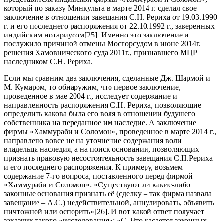
который по заказу Минкульта в марте 2014 г. сделал свое
заключение в отношении завещания С.Н. Рериха от 19.03.1990
г. и его последнего распоряжения от 22.10.1992 г., заверенных
индийским нотариусом[25]. Именно это заключение и
послужило причиной отмены Мосгорсудом в июне 2014г.
решения Хамовнического суда 2011г., признавшего МЦР
наследником С.Н. Рериха.
Если мы сравним два заключения, сделанные Дж. Шармой и
М. Кумаром, то обнаружим, что первое заключение,
проведенное в мае 2004 г., исследует содержание и
направленность распоряжения С.Н. Рериха, позволяющие
определить какова была его воля в отношении будущего
собственника на переданное им наследие. А заключение
фирмы «Хаммураби и Соломон», проведенное в марте 2014 г.,
направлено вовсе не на уточнение содержания воли
владельца наследия, а на поиск оснований, позволяющих
признать правовую несостоятельность завещания С.Н.Рериха
и его последнего распоряжения. К примеру, возьмем
содержание 7-го вопроса, поставленного перед фирмой
«Хаммураби и Соломон»: «Существуют ли какие-либо
законные основания признать её (сделку – так фирма назвала
завещание – А.С.) недействительной, аннулировать, объявить
ничтожной или оспорить»[26]. И вот какой ответ получает
заказчик такого «исследования»: «С. Что касается законных