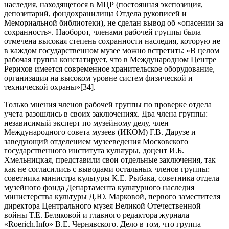
наследия, находящегося в МЦР (постоянная экспозиция,
депозитарий, фондохранилища Отдела рукописей и
Мемориальной библиотеки), не сделан вывод об «опасении за
сохранность». Наоборот, членами рабочей группы была
отмечена высокая степень сохранности наследия, которую не
в каждом государственном музее можно встретить: «В целом
рабочая группа констатирует, что в Международном Центре
Рерихов имеется современное хранительское оборудование,
организация на высоком уровне систем физической и
технической охраны»[34].
Только мнения членов рабочей группы по проверке отдела
учета разошлись в своих заключениях. Два члена группы:
независимый эксперт по музейному делу, член
Международного совета музеев (ИКОМ) Г.В. Дарузе и
заведующий отделением музееведения Московского
государственного института культуры, доцент И.Б.
Хмельницкая, представили свои отдельные заключения, так
как не согласились с выводами остальных членов группы:
советника министра культуры К.Е. Рыбака, советника отдела
музейного фонда Департамента культурного наследия
министерства культуры Д.Ю. Марковой, первого заместителя
директора Центрального музея Великой Отечественной
войны Т.Е. Беляковой и главного редактора журнала
«Roerich.Info» В.Е. Чернявского. Дело в том, что группа