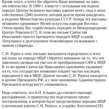
Кроме этого, я хотел бы обратить Ваше внимание на одно
обстоятельство. В 1990 г. я вместе с остальным наследием
передал Центру большую выставку картин моего отца и моих
собственных (286) полотен, которая долгое время находилась
в ведении Министерства культуры СССР. Теперь эту выставку
незаконно удерживает Музей искусства народов Востока.
Очень прошу Вас содействовать передаче ее Международному
Центру Рерихов»[17]. В этом же письме Святослав
Николаевич просил президента передать МЦР усадьбу
Лопухиных в долгосрочное безвозмездное пользование с
правом субаренды.
С.Н. Рерих в этих письмах высказался определенно и ясно:
наследие он передал МЦР. Обратите внимание на то, что эти
заявления сделаны им уже после преобразования СФР в МЦР.
В то же время Святослав Николаевич однозначно указывает
на то, что государство незаконно владеет частью наследия,
переданного им в МЦР. Данное письмо С.Н. Рериха находится
в архиве Президента РФ, и с ним чиновники Администрации
Президента всегда могут ознакомиться.
Надо отметить, что Б.Н. Ельцин дал соответствующее
распоряжение, и правительство подготовило проект
постановления, в котором была предусмотрена передача МЦР
и коллекции картин С.Н. Рериха, и усадьбы Лопухиных[18].