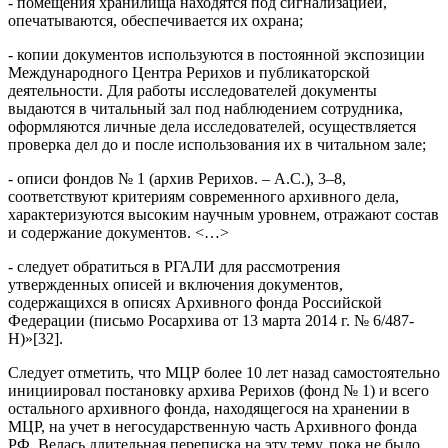
- помещения хранилища находятся под сигнализацией,
опечатываются, обеспечивается их охрана;
- копии документов используются в постоянной экспозиции
Международного Центра Рерихов и публикаторской
деятельности. Для работы исследователей документы
выдаются в читальный зал под наблюдением сотрудника,
оформляются личные дела исследователей, осуществляется
проверка дел до и после использования их в читальном зале;
- описи фондов № 1 (архив Рерихов. – А.С.), 3–8,
соответствуют критериям современного архивного дела,
характеризуются высоким научным уровнем, отражают состав
и содержание документов. <…>
- следует обратиться в РГАЛИ для рассмотрения
утвержденных описей и включения документов,
содержащихся в описях Архивного фонда Российской
Федерации (письмо Росархива от 13 марта 2014 г. № 6/487-
Н)»[32].
Следует отметить, что МЦР более 10 лет назад самостоятельно
инициировал постановку архива Рерихов (фонд № 1) и всего
остального архивного фонда, находящегося на хранении в
МЦР, на учет в негосударственную часть Архивного фонда
РФ. Велась длительная переписка на эту тему, пока не было