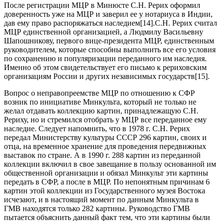
После регистрации МЦР в Минюсте С.Н. Рерих оформил
доверенность уже на МЦР и заверил ее у нотариуса в Индии,
дав ему право распоряжаться наследием[14].С.Н. Рерих считал
МЦР единственной организацией, а Людмилу Васильевну
Шапошникову, первого вице-президента МЦР, единственным
руководителем, которые способны выполнить все его условия
по сохранению и популяризации переданного им наследия.
Именно об этом свидетельствует его письмо к рериховским
организациям России и других независимых государств[15].
Вопрос о неправопреемстве МЦР по отношению к СФР
возник по инициативе Минкульта, который не только не
желал отдавать коллекцию картин, принадлежащую С.Н.
Рериху, но и стремился отобрать у МЦР все переданное ему
наследие. Следует напомнить, что в 1978 г. С.Н. Рерих
передал Министерству культуры СССР 296 картин, своих и
отца, на временное хранение для проведения передвижных
выставок по стране. А в 1990 г. 288 картин из переданной
коллекции включил в свое завещание в пользу основанной им
общественной организации и обязал Минкульт эти картины
передать в СФР, а после в МЦР. По непонятным причинам 6
картин этой коллекции из Государственного музея Востока
исчезают, и в настоящий момент по данным Минкульта в
ГМВ находятся только 282 картины. Руководство ГМВ
пытается объяснить данный факт тем, что эти картины были