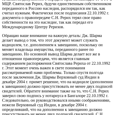
МЦР. Святослав Рерих, будучи единственным собственником
переданного в Россию наследия, распорядился им так, как
считал нужным. Фактически после подписания 22.10.1992 г.
документа о правопередаче С.Н. Рерих терял свое право
собственности на это наследие, так как передал его
Международному Центру Рерихов.
Обращаю ваше внимание на важную деталь: Дж. Шарма
делает вывод о том, что этот документ может служить
кодицилем, т.е. дополнением к завещанию, поскольку он
меняет владельца имущества, переданного ранее по
завещанию. Но основной вывод Шарма делает все же в
отношении правопередачи, что является главным
содержанием распоряжения Святослава Рериха от 22.10.1992
г. Этот момент очень важен в свете понимания
рассматриваемой нами проблемы. Только спустя полгода
после заключения Дж. Шармы Верховный суд Индии в
декабре 2004 г. примет решение, что на кодициле (дополнении
к завещанию) должно присутствовать не менее двух подписей
свидетелей. Обратите внимание также на то, что С.Н. Рерих
заверил свою подпись у нотариуса в Бангалоре 22.10.1992 г.
Следовательно, он руководствовался иными соображениями,
нежели Верховный суд Индии, в декабре 2004 г.
определивший, что на дополнении к завещанию должно
присутствовать не менее двух подписей свидетелей. С.Н.