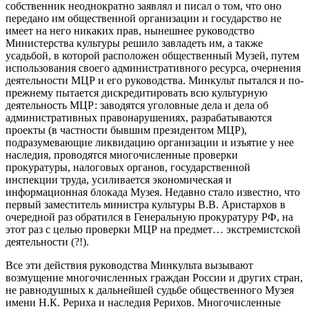
собственник неоднократно заявлял и писал о том, что оно
передано им общественной организации и государство не
имеет на него никаких прав, нынешнее руководство
Министерства культуры решило завладеть им, а также
усадьбой, в которой расположен общественный Музей, путем
использования своего административного ресурса, очернения
деятельности МЦР и его руководства. Минкульт пытался и по-
прежнему пытается дискредитировать всю культурную
деятельность МЦР: заводятся уголовные дела и дела об
административных правонарушениях, разрабатываются
проекты (в частности бывшим президентом МЦР),
подразумевающие ликвидацию организации и изъятие у нее
наследия, проводятся многочисленные проверки
прокуратуры, налоговых органов, государственной
инспекции труда, усиливается экономическая и
информационная блокада Музея. Недавно стало известно, что
первый заместитель министра культуры В.В. Аристархов в
очередной раз обратился в Генеральную прокуратуру РФ, на
этот раз с целью проверки МЦР на предмет… экстремистской
деятельности (?!).
Все эти действия руководства Минкульта вызывают
возмущение многочисленных граждан России и других стран,
не равнодушных к дальнейшей судьбе общественного Музея
имени Н.К. Рериха и наследия Рерихов. Многочисленные