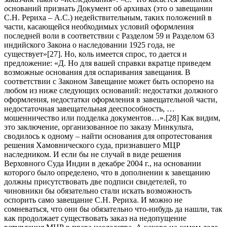
оснований признать Документ об архивах (это о завещании
С.Н. Рериха – А.С.) недействительным, таких положений в
части, касающейся необходимых условий оформления
последней воли в соответствии с Разделом 59 и Разделом 63
индийского Закона о наследовании 1925 года, не
существует»[27]. Но, коль имеется спрос, то дается и
предложение: «Д. Но для вашей справки вкратце приведем
возможные основания для оспаривания завещания. В
соответствии с Законом Завещание может быть оспорено на
любом из ниже следующих оснований: недостатки должного
оформления, недостатки оформления в завещательной части,
недостаточная завещательная дееспособность, …
мошенничество или подделка документов…».[28] Как видим,
это заключение, организованное по заказу Минкульта,
сводилось к одному – найти основания для опротестования
решения Хамовнического суда, признавшего МЦР
наследником. И если бы не случай в виде решения
Верховного Суда Индии в декабре 2004 г., на основании
которого было определено, что в дополнении к завещанию
должны присутствовать две подписи свидетелей, то
чиновники бы обязательно стали искать возможность
оспорить само завещание С.Н. Рериха. И можно не
сомневаться, что они бы обязательно что-нибудь да нашли, так
как продолжает существовать заказ на недопущение