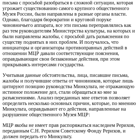
письма с просьбой разобраться в сложной ситуации, которая
угрожает существованию самого крупного общественного
Музея России, были направлены в разные органы власти.
Однако, благодаря бюрократии и круговой поруке
чиновничьего аппарата, все эти письма переправлялись как
раз тем руководителям Министерства культуры, на которых и
были направлены жалобы, с просьбой дать разъяснения по
существу поднятых в них проблем. И получалось, что
инициаторы и организаторы противоправных действий в
отношении МЦР давали соответствующие пояснения,
оправдывающие свои беззаконные действия, при этом
прикрываясь интересами государства.
Учитывая данные обстоятельства, лица, писавшие письма,
жалобы и получившие ответы от чиновников, которые лишь
цитируют позицию руководства Минкульта, не отражающую
истинное положение дел, стали обращаться ко мне за
разъяснениями. Анализ переданных мне ответов позволяет
определить несколько основных причин, которые, по мнению
Минкульта, оправдывают его действия, направленные на
разрушение общественного Музея МЦР:
МЦР якобы не имеет прав распоряжаться наследием Рерихов,
переданным С.Н. Рерихом Советскому Фонду Рерихов, и
должен передать его Минкульту.