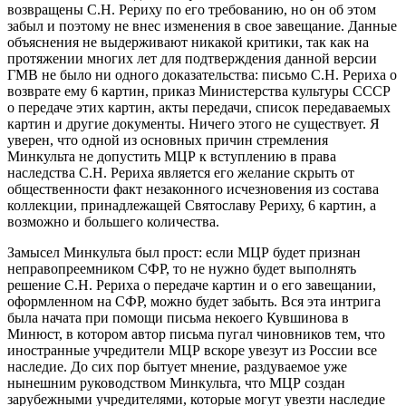
возвращены С.Н. Рериху по его требованию, но он об этом
забыл и поэтому не внес изменения в свое завещание. Данные
объяснения не выдерживают никакой критики, так как на
протяжении многих лет для подтверждения данной версии
ГМВ не было ни одного доказательства: письмо С.Н. Рериха о
возврате ему 6 картин, приказ Министерства культуры СССР
о передаче этих картин, акты передачи, список передаваемых
картин и другие документы. Ничего этого не существует. Я
уверен, что одной из основных причин стремления
Минкульта не допустить МЦР к вступлению в права
наследства С.Н. Рериха является его желание скрыть от
общественности факт незаконного исчезновения из состава
коллекции, принадлежащей Святославу Рериху, 6 картин, а
возможно и большего количества.
Замысел Минкульта был прост: если МЦР будет признан
неправопреемником СФР, то не нужно будет выполнять
решение С.Н. Рериха о передаче картин и о его завещании,
оформленном на СФР, можно будет забыть. Вся эта интрига
была начата при помощи письма некоего Кувшинова в
Минюст, в котором автор письма пугал чиновников тем, что
иностранные учредители МЦР вскоре увезут из России все
наследие. До сих пор бытует мнение, раздуваемое уже
нынешним руководством Минкульта, что МЦР создан
зарубежными учредителями, которые могут увезти наследие