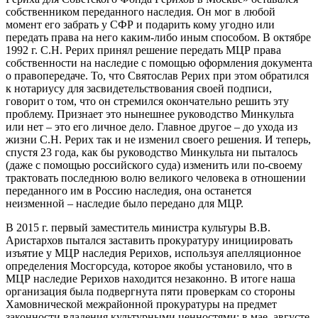
собственником переданного наследия. Он мог в любой
момент его забрать у СФР и подарить кому угодно или
передать права на него каким-либо иным способом. В октябре
1992 г. С.Н. Рерих принял решение передать МЦР права
собственности на наследие с помощью оформления документа
о правопередаче. То, что Святослав Рерих при этом обратился
к нотариусу для засвидетельствования своей подписи,
говорит о том, что он стремился окончательно решить эту
проблему. Признает это нынешнее руководство Минкульта
или нет – это его личное дело. Главное другое – до ухода из
жизни С.Н. Рерих так и не изменил своего решения. И теперь,
спустя 23 года, как бы руководство Минкульта ни пыталось
(даже с помощью российского суда) изменить или по-своему
трактовать последнюю волю великого человека в отношении
переданного им в Россию наследия, она останется
неизменной – наследие было передано для МЦР.
В 2015 г. первый заместитель министра культуры В.В.
Аристархов пытался заставить прокуратуру инициировать
изъятие у МЦР наследия Рерихов, используя апелляционное
определения Мосгорсуда, которое якобы установило, что в
МЦР наследие Рерихов находится незаконно. В итоге наша
организация была подвергнута пяти проверкам со стороны
Хамовнической межрайонной прокуратуры на предмет
законности владения культурными ценностями: в мае, августе,