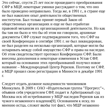
Это сейчас, спустя 25 лет после прошедшего преобразования
СФР в МЦР, некоторые умники рассуждают о том, что оно
было проведено неправильно. Тогда же, в 1991 г., в стране еще
не был накоплен опыт деятельности общественных
институтов. Был только принят первый Закон об
общественных организациях и еще не был отработан
правовой механизм их организационной деятельности. Но как
бы там ни было и что бы об этом ни говорили, архивные
документы СФР служат подтверждением того, что СФР на
своей Конференции в сентябре 1991 г. не был ликвидирован,
не был разделен на несколько организаций, которые могли бы
оспаривать между собой имущество СФР и права на наследие.
Об этом свидетельствует протокол Конференции СФР. Были
внесены дополнения и некоторые изменения в Устав СФР,
который на основании этих преобразований получил новое
название – Международный Центр Рерихов. Поэтому не СФР,
а МЦР прошел свою регистрацию в Минюсте в декабре 1991
г.
Следует отдать должное находчивости чиновников
Минкульта. В 2009 г. ОАО «Издательская группа "Прогресс"»,
объявив себя учредителем СФР, подает в Арбитражный суд
Москвы иск об истребовании у МЦР наследия Рерихов как из
чужого незаконного владения[9]. Основанием к иску, по
мнению истца, служит якобы тот факт, что МЦР незаконно