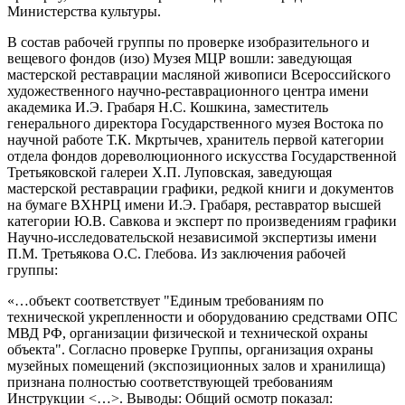
Министерства культуры.
В состав рабочей группы по проверке изобразительного и
вещевого фондов (изо) Музея МЦР вошли: заведующая
мастерской реставрации масляной живописи Всероссийского
художественного научно-реставрационного центра имени
академика И.Э. Грабаря Н.С. Кошкина, заместитель
генерального директора Государственного музея Востока по
научной работе Т.К. Мкртычев, хранитель первой категории
отдела фондов дореволюционного искусства Государственной
Третьяковской галереи Х.П. Луповская, заведующая
мастерской реставрации графики, редкой книги и документов
на бумаге ВХНРЦ имени И.Э. Грабаря, реставратор высшей
категории Ю.В. Савкова и эксперт по произведениям графики
Научно-исследовательской независимой экспертизы имени
П.М. Третьякова О.С. Глебова. Из заключения рабочей
группы:
«…объект соответствует "Единым требованиям по
технической укрепленности и оборудованию средствами ОПС
МВД РФ, организации физической и технической охраны
объекта". Согласно проверке Группы, организация охраны
музейных помещений (экспозиционных залов и хранилища)
признана полностью соответствующей требованиям
Инструкции <…>. Выводы: Общий осмотр показал: