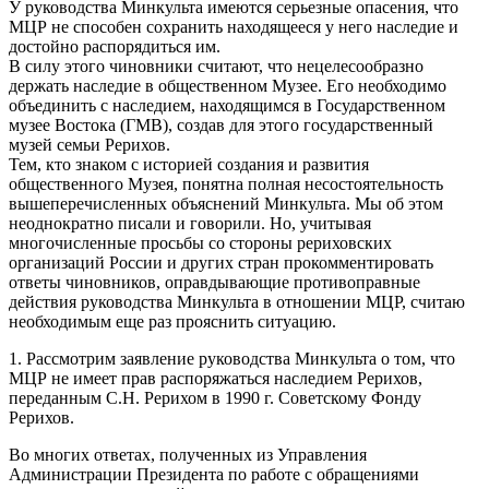
У руководства Минкульта имеются серьезные опасения, что
МЦР не способен сохранить находящееся у него наследие и
достойно распорядиться им.
В силу этого чиновники считают, что нецелесообразно
держать наследие в общественном Музее. Его необходимо
объединить с наследием, находящимся в Государственном
музее Востока (ГМВ), создав для этого государственный
музей семьи Рерихов.
Тем, кто знаком с историей создания и развития
общественного Музея, понятна полная несостоятельность
вышеперечисленных объяснений Минкульта. Мы об этом
неоднократно писали и говорили. Но, учитывая
многочисленные просьбы со стороны рериховских
организаций России и других стран прокомментировать
ответы чиновников, оправдывающие противоправные
действия руководства Минкульта в отношении МЦР, считаю
необходимым еще раз прояснить ситуацию.
1. Рассмотрим заявление руководства Минкульта о том, что
МЦР не имеет прав распоряжаться наследием Рерихов,
переданным С.Н. Рерихом в 1990 г. Советскому Фонду
Рерихов.
Во многих ответах, полученных из Управления
Администрации Президента по работе с обращениями