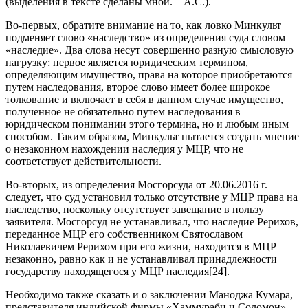
(выделения в тексте сделаны мной. – А.С.).
Во-первых, обратите внимание на то, как ловко Минкульт
подменяет слово «наследство» из определения суда словом
«наследие». Два слова несут совершенно разную смысловую
нагрузку: первое является юридическим термином,
определяющим имущество, права на которое приобретаются
путем наследования, второе слово имеет более широкое
толкование и включает в себя в данном случае имущество,
полученное не обязательно путем наследования в
юридическом понимании этого термина, но и любым иным
способом. Таким образом, Минкульт пытается создать мнение
о незаконном нахождении наследия у МЦР, что не
соответствует действительности.
Во-вторых, из определения Мосгорсуда от 20.06.2016 г.
следует, что суд установил только отсутствие у МЦР права на
наследство, поскольку отсутствует завещание в пользу
заявителя. Мосгорсуд не устанавливал, что наследие Рерихов,
переданное МЦР его собственником Святославом
Николаевичем Рерихом при его жизни, находится в МЦР
незаконно, равно как и не устанавливал принадлежности
государству находящегося у МЦР наследия[24].
Необходимо также сказать и о заключении Маноджа Кумара,
представителя индийской фирмы «Хаммураби и Соломон»,