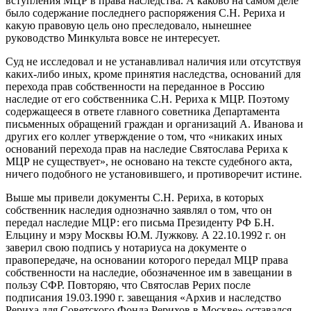
вступления МЦР в права наследства. А каково на самом деле
было содержание последнего распоряжения С.Н. Рериха и
какую правовую цель оно преследовало, нынешнее
руководство Минкульта вовсе не интересует.
Суд не исследовал и не устанавливал наличия или отсутствуя
каких-либо иных, кроме принятия наследства, оснований для
перехода прав собственности на переданное в Россию
наследие от его собственника С.Н. Рериха к МЦР. Поэтому
содержащееся в ответе главного советника Департамента
письменных обращений граждан и организаций А. Иванова и
других его коллег утверждение о том, что «никаких иных
оснований перехода прав на наследие Святослава Рериха к
МЦР не существует», не основано на тексте судебного акта,
ничего подобного не установившего, и противоречит истине.
Выше мы привели документы С.Н. Рериха, в которых
собственник наследия однозначно заявлял о том, что он
передал наследие МЦР: его письма Президенту РФ Б.Н.
Ельцину и мэру Москвы Ю.М. Лужкову. А 22.10.1992 г. он
заверил свою подпись у нотариуса на документе о
правопередаче, на основании которого передал МЦР права
собственности на наследие, обозначенное им в завещании в
пользу СФР. Повторяю, что Святослав Рерих после
подписания 19.03.1990 г. завещания «Архив и наследство
Рериха для Советского Фонда Рерихов в Москве» оставался