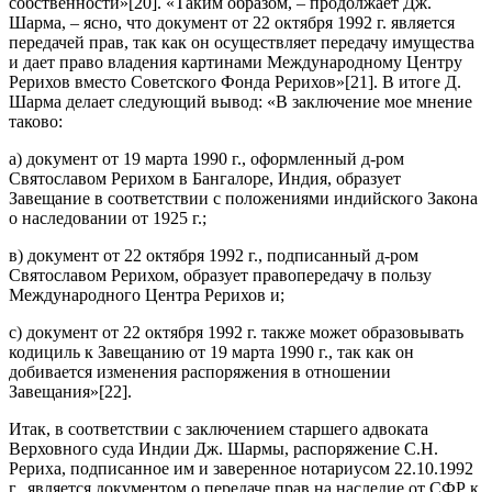
собственности»[20]. «Таким образом, – продолжает Дж.
Шарма, – ясно, что документ от 22 октября 1992 г. является
передачей прав, так как он осуществляет передачу имущества
и дает право владения картинами Международному Центру
Рерихов вместо Советского Фонда Рерихов»[21]. В итоге Д.
Шарма делает следующий вывод: «В заключение мое мнение
таково:
а) документ от 19 марта 1990 г., оформленный д-ром
Святославом Рерихом в Бангалоре, Индия, образует
Завещание в соответствии с положениями индийского Закона
о наследовании от 1925 г.;
в) документ от 22 октября 1992 г., подписанный д-ром
Святославом Рерихом, образует правопередачу в пользу
Международного Центра Рерихов и;
с) документ от 22 октября 1992 г. также может образовывать
кодициль к Завещанию от 19 марта 1990 г., так как он
добивается изменения распоряжения в отношении
Завещания»[22].
Итак, в соответствии с заключением старшего адвоката
Верховного суда Индии Дж. Шармы, распоряжение С.Н.
Рериха, подписанное им и заверенное нотариусом 22.10.1992
г., является документом о передаче прав на наследие от СФР к