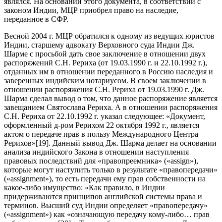
являлся. На основании этого документа, в соответствии с
законом Индии, МЦР приобрел право на наследие,
переданное в СФР.
Весной 2004 г. МЦР обратился к одному из ведущих юристов
Индии, старшему адвокату Верховного суда Индии Дж.
Шарме с просьбой дать свое заключение в отношении двух
распоряжений С.Н. Рериха (от 19.03.1990 г. и 22.10.1992 г.),
отданных им в отношении переданного в Россию наследия и
заверенных индийским нотариусом. В своем заключении в
отношении распоряжения С.Н. Рериха от 19.03.1990 г. Дж.
Шарма сделал вывод о том, что данное распоряжение является
завещанием Святослава Рериха. А в отношении распоряжения
С.Н. Рериха от 22.10.1992 г. указал следующее: «Документ,
оформленный д-ром Рерихом 22 октября 1992 г., является
актом о передаче прав в пользу Международного Центра
Рерихов»[19]. Данный вывод Дж. Шарма делает на основании
анализа индийского Закона в отношении наступления
правовых последствий для «правопреемника» («assign»),
которые могут наступить только в результате «правопередачи»
(«assignment»), то есть передачи ему прав собственности на
какое-либо имущество: «Как правило, в Индии
придерживаются принципов английской системы права и
терминов. Высший суд Индии определяет «правопередачу»
(«assignment») как «означающую передачу кому-либо… прав