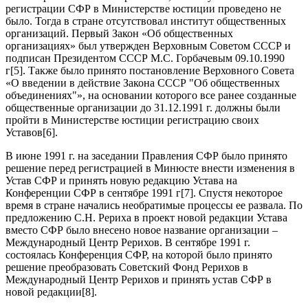
регистрации СФР в Министерстве юстиции проведено не
было. Тогда в стране отсутствовал институт общественных
организаций. Первый Закон «Об общественных
организациях» был утвержден Верховным Советом СССР и
подписан Президентом СССР М.С. Горбачевым 09.10.1990
г[5]. Также было принято постановление Верховного Совета
«О введении в действие Закона СССР "Об общественных
объединениях"», на основании которого все ранее созданные
общественные организации до 31.12.1991 г. должны были
пройти в Министерстве юстиции регистрацию своих
Уставов[6].
В июне 1991 г. на заседании Правления СФР было принято
решение перед регистрацией в Минюсте внести изменения в
Устав СФР и принять новую редакцию Устава на
Конференции СФР в сентябре 1991 г[7]. Спустя некоторое
время в стране начались необратимые процессы ее развала. По
предложению С.Н. Рериха в проект новой редакции Устава
вместо СФР было внесено новое название организации –
Международный Центр Рерихов. В сентябре 1991 г.
состоялась Конференция СФР, на которой было принято
решение преобразовать Советский Фонд Рерихов в
Международный Центр Рерихов и принять устав СФР в
новой редакции[8].