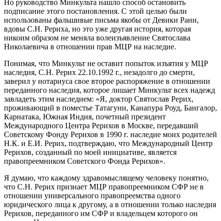
Но руководство Минкульта нашло способ остановить
подписание этого постановления. С этой целью были
использованы фальшивые письма якобы от Девики Рани,
вдовы С.Н. Рериха, но это уже другая история, которая
никоим образом не меняла волеизъявление Святослава
Николаевича в отношении прав МЦР на наследие.
Понимая, что Минкульт не оставит попыток изъятия у МЦР
наследия, С.Н. Рерих 22.10.1992 г., незадолго до смерти,
заверил у нотариуса свое второе распоряжение в отношении
переданного наследия, которое лишает Минкульт всех надежд
завладеть этим наследием: «Я, доктор Святослав Рерих,
проживающий в поместье Татагуни, Канапура Роуд, Бангалор,
Карнатака, Южная Индия, почетный президент
Международного Центра Рерихов в Москве, передавший
Советскому Фонду Рерихов в 1990 г. наследие моих родителей
Н.К. и Е.И. Рерих, подтверждаю, что Международный Центр
Рерихов, созданный по моей инициативе, является
правопреемником Советского Фонда Рерихов».
Я думаю, что каждому здравомыслящему человеку понятно,
что С.Н. Рерих признает МЦР правопреемником СФР не в
отношении универсального правопреемства одного
юридического лица к другому, а в отношении только наследия
Рерихов, переданного им СФР и владельцем которого он