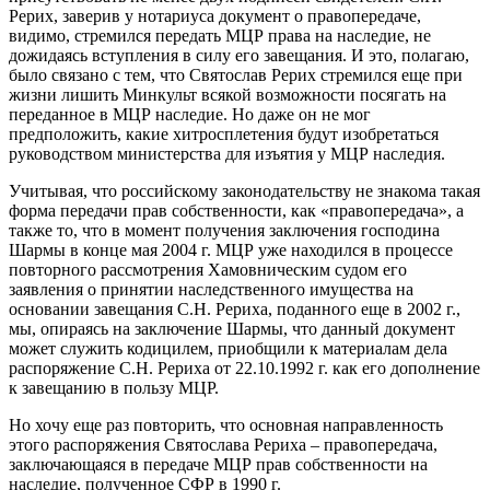
Рерих, заверив у нотариуса документ о правопередаче,
видимо, стремился передать МЦР права на наследие, не
дожидаясь вступления в силу его завещания. И это, полагаю,
было связано с тем, что Святослав Рерих стремился еще при
жизни лишить Минкульт всякой возможности посягать на
переданное в МЦР наследие. Но даже он не мог
предположить, какие хитросплетения будут изобретаться
руководством министерства для изъятия у МЦР наследия.
Учитывая, что российскому законодательству не знакома такая
форма передачи прав собственности, как «правопередача», а
также то, что в момент получения заключения господина
Шармы в конце мая 2004 г. МЦР уже находился в процессе
повторного рассмотрения Хамовническим судом его
заявления о принятии наследственного имущества на
основании завещания С.Н. Рериха, поданного еще в 2002 г.,
мы, опираясь на заключение Шармы, что данный документ
может служить кодицилем, приобщили к материалам дела
распоряжение С.Н. Рериха от 22.10.1992 г. как его дополнение
к завещанию в пользу МЦР.
Но хочу еще раз повторить, что основная направленность
этого распоряжения Святослава Рериха – правопередача,
заключающаяся в передаче МЦР прав собственности на
наследие, полученное СФР в 1990 г.