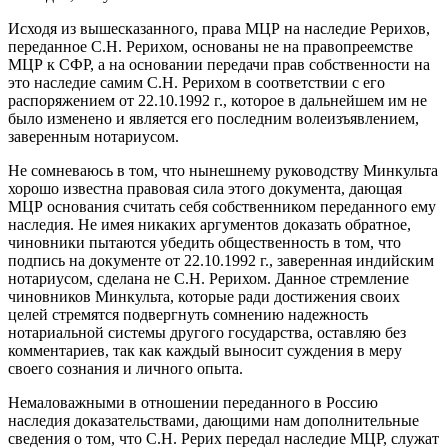
Исходя из вышесказанного, права МЦР на наследие Рерихов,
переданное С.Н. Рерихом, основаны не на правопреемстве
МЦР к СФР, а на основании передачи прав собственности на
это наследие самим С.Н. Рерихом в соответствии с его
распоряжением от 22.10.1992 г., которое в дальнейшем им не
было изменено и является его последним волеизъявлением,
заверенным нотариусом.
Не сомневаюсь в том, что нынешнему руководству Минкульта
хорошо известна правовая сила этого документа, дающая
МЦР основания считать себя собственником переданного ему
наследия. Не имея никаких аргументов доказать обратное,
чиновники пытаются убедить общественность в том, что
подпись на документе от 22.10.1992 г., заверенная индийским
нотариусом, сделана не С.Н. Рерихом. Данное стремление
чиновников Минкульта, которые ради достижения своих
целей стремятся подвергнуть сомнению надежность
нотариальной системы другого государства, оставляю без
комментариев, так как каждый выносит суждения в меру
своего сознания и личного опыта.
Немаловажными в отношении переданного в Россию
наследия доказательствами, дающими нам дополнительные
сведения о том, что С.Н. Рерих передал наследие МЦР, служат