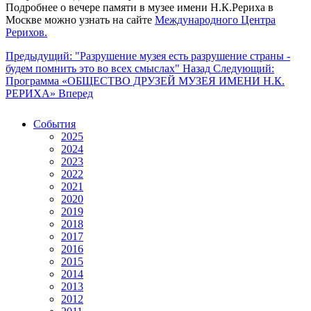
Подробнее о вечере памяти в музее имени Н.К.Рериха в
Москве можно узнать на сайте
Международного Центра
Рерихов.
Предыдущий: "Разрушение музея есть разрушение страны -
будем помнить это во всех смыслах"
Назад
Следующий:
Программа «ОБЩЕСТВО ДРУЗЕЙ МУЗЕЯ ИМЕНИ Н.К.
РЕРИХА»
Вперед
События
2025
2024
2023
2022
2021
2020
2019
2018
2017
2016
2015
2014
2013
2012