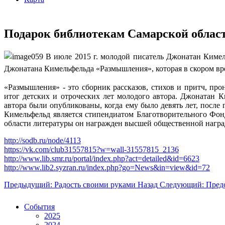
Подарок библиотекам Самарской облас
В июле 2015 г. молодой писатель Джонатан Киме
Джонатана Кимельфельда «Размышления», которая в скором вр
«Размышления» - это сборник рассказов, стихов и притч, п
итог детских и отроческих лет молодого автора. Джонатан 
автора были опубликованы, когда ему было девять лет, посл
Кимельфельд является стипендиатом Благотворительного Фо
области литературы он награжден высшей общественной наград
http://sodb.ru/node/4113
https://vk.com/club31557815?w=wall-31557815_2136
http://www.lib.smr.ru/portal/index.php?act=detailed&id=6623
http://www.lib2.syzran.ru/index.php?go=News&in=view&id=72
Предыдущий: Радость своими руками
Назад
Следующий: Предо
События
2025
2024