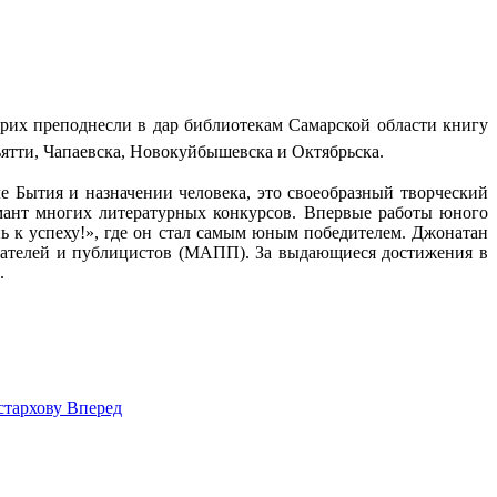
их преподнесли в дар библиотекам Самарской области книгу
ятти, Чапаевска, Новокуйбышевска и Октябрьска.
 Бытия и назначении человека, это своеобразный творческий
омант многих литературных конкурсов. Впервые работы юного
ь к успеху!», где он стал самым юным победителем. Джонатан
сателей и публицистов (МАПП). За выдающиеся достижения в
.
стархову
Вперед