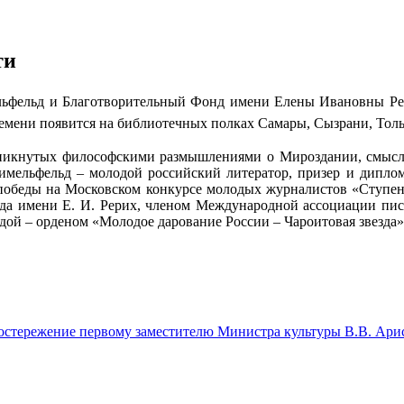
ти
льфельд и Благотворительный Фонд имени Елены Ивановны Рер
емени появится на библиотечных полках Самары, Сызрани, Толь
роникнутых философскими размышлениями о Мироздании, смысле
Кимельфельд – молодой российский литератор, призер и дипл
е победы на Московском конкурсе молодых журналистов «Ступен
нда имени Е. И. Рерих, членом Международной ассоциации пи
ой – орденом «Молодое дарование России – Чароитовая звезда»
стережение первому заместителю Министра культуры В.В. Ари