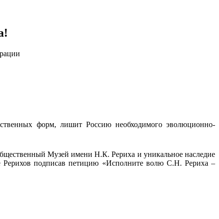
а!
ерации
щественных форм, лишит Россию необходимого эволюционно-
общественный Музей имени Н.К. Рериха и уникальное наследие
е Рерихов подписав петицию «Исполните волю С.Н. Рериха –