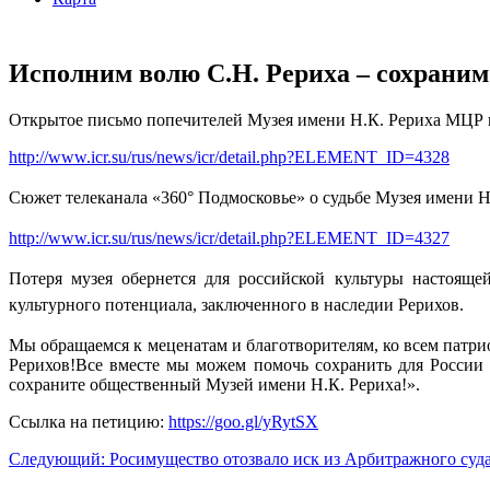
Исполним волю С.Н. Рериха – сохраним
Открытое письмо попечителей Музея имени Н.К. Рериха МЦР 
http://www.icr.su/rus/news/icr/detail.php?ELEMENT_ID=4328
Сюжет телеканала «360° Подмосковье» о судьбе Музея имени Н
http://www.icr.su/rus/news/icr/detail.php?ELEMENT_ID=4327
Потеря музея обернется для российской культуры настоящ
культурного потенциала, заключенного в наследии Рерихов.
Мы обращаемся к меценатам и благотворителям, ко всем патр
Рерихов!Все вместе мы можем помочь сохранить для России
сохраните общественный Музей имени Н.К. Рериха!».
Ссылка на петицию:
https://goo.gl/yRytSX
Следующий: Росимуществo отозвало иск из Арбитражного с