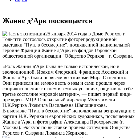
Жанне д’Арк посвящается
25 января 2014 года в Доме Рерихов г.
Тольятти состоялось открытие фоторепродукционной
выставки "Путь в бессмертие", посвященной национальной
героине Франции Жанне д’Арк, из фондов Городской
общественной организации "Общество Рерихов" г. Сызрани.
«Роль Жанны д'Арк была не только исторической, но и
эволюционной. Иоахим Флорский, Франциск Ассизский и
Жанна д'Арк были первыми вестниками Мира Огненного.
Они принесли на землю весть о нем и сами прошли через
соприкосновение с огнем в земных условиях, ощутив на себе
третье состояние мировой материи», — пишет первый вице-
президент МЦР, Генеральный директор Музея имени
Н.К.Рериха Людмила Васильевна Шапошникова.
В выставке "Путь в бессмертие" использованы репродукции с
картин Н.К. Рериха и европейских художников, посвященных
Жанне д’Арк, и фотографии Александра Прохорычева (г.
Москва). Экскурс по выставке провела сотрудник Общества
Рерихов г. Сызрани Людмила Жерихова.