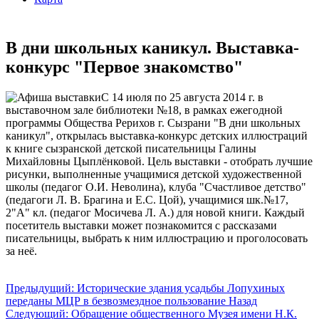
В дни школьных каникул. Выставка-
конкурс "Первое знакомство"
C 14 июля по 25 августа 2014 г. в
выставочном зале библиотеки №18, в рамках ежегодной
программы Общества Рерихов г. Сызрани "В дни школьных
каникул", открылась выставка-конкурс детских иллюстраций
к книге сызранской детской писательницы Галины
Михайловны Цыплёнковой. Цель выставки - отобрать лучшие
рисунки, выполненные учащимися детской художественной
школы (педагог О.И. Неволина), клуба "Счастливое детство"
(педагоги Л. В. Брагина и Е.С. Цой), учащимися шк.№17,
2"А" кл. (педагог Мосичева Л. А.) для новой книги. Каждый
посетитель выставки может познакомится с рассказами
писательницы, выбрать к ним иллюстрацию и проголосовать
за неё.
Предыдущий: Исторические здания усадьбы Лопухиных
переданы МЦР в безвозмездное пользование
Назад
Следующий: Обращение общественного Музея имени Н.К.