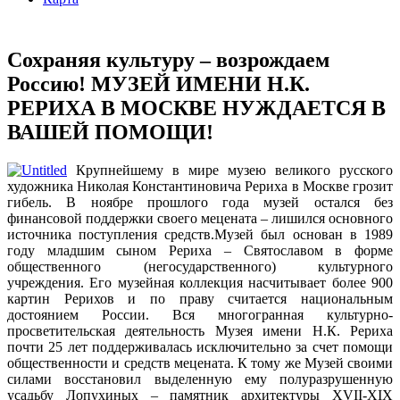
Сохраняя культуру – возрождаем
Россию! МУЗЕЙ ИМЕНИ Н.К.
РЕРИХА В МОСКВЕ НУЖДАЕТСЯ В
ВАШЕЙ ПОМОЩИ!
Крупнейшему в мире музею великого русского
художника Николая Константиновича Рериха в Москве грозит
гибель. В ноябре прошлого года музей остался без
финансовой поддержки своего мецената – лишился основного
источника поступления средств.Музей был основан в 1989
году младшим сыном Рериха – Святославом в форме
общественного (негосударственного) культурного
учреждения. Его музейная коллекция насчитывает более 900
картин Рерихов и по праву считается национальным
достоянием России. Вся многогранная культурно-
просветительская деятельность Музея имени Н.К. Рериха
почти 25 лет поддерживалась исключительно за счет помощи
общественности и средств мецената. К тому же Музей своими
силами восстановил выделенную ему полуразрушенную
усадьбу Лопухиных – памятник архитектуры XVII-XIX