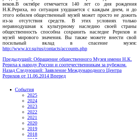
веков.В октябре отмечается 140 лет со дня рождения
Н.К.Рериха, но ситуация ухудшается с каждым днем, и до
этого юбилея общественный музей может просто не дожить
из-за отсутствия средств. В этих условиях только
неравнодушная к культурному наследию своей страны
общественность способна сохранить наследие Рерихов и
музей мирового значения. Вы также можете внести свой
посильный вклад в спасение музея:
http://www.icr.su/rus/contacts/accounts.php
Предыдущий: Обращение общественного Музея имени Н.К.
Рериха к народу России и соотечественникам за рубежом.
Назад
Следующий: Заявление Международного Центра
Рерихов от 11.06.2014
Вперед
События
2025
2024
2023
2022
2021
2020
2019
2018