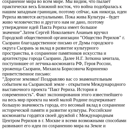
сохранение мира во всем мире. Мы видим, что пылает
практически весь Ближний восток, что война подобралась к
нашим западным границам, поэтому сейчас, как никогда, идеи
Рериха являются актуальными. Пока жива Культура - будет
живо человечество и другого нам не дано, поэтому
утверждение идей Пакта Рериха имеет большое
значение".Затем Сергей Николаевич Ананьев вручил
Городской общественной организации "Общество Рерихов" г.
Сызрани благодарственное письмо от Думы городского
округа Сызрань за вклад в развитие культурного
пространства, в сохранение памятников искусства и
архитектуры города Сызрани. Далее Н.Г. Зоткина зачитала,
поступившее от летчика-космонавта РФ, Героя России,
уроженца Сызрани, Михаила Борисовича Корниенко
приветственное письмо:
"Дорогие земляки! Поздравляю вас со знаменательным
событием на Сызранской земле - открытием Международного
выставочного проекта "Пакт Рериха. История и
современность". Факт экспонирования этого известнейшего
на весь мир проекта на моей малой Родине подчеркивает
большую значимость города, его весомый вклад в сохранение
исторической памяти и развитие культуры. Российские
космонавты гордятся своей дружбой с Международным
Центром Рерихов в г. Москве и всеми возможными способами
развивают его идеи по сохранению мира на Земле и