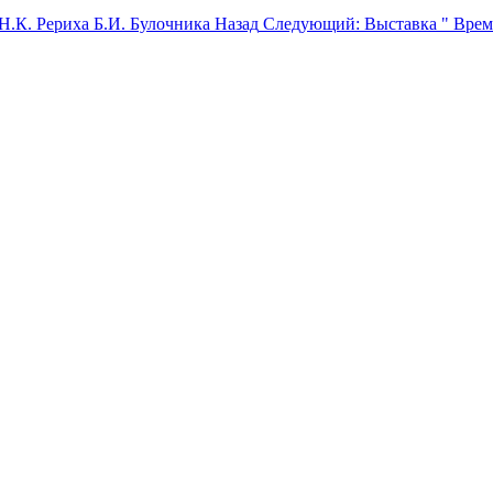
Н.К. Рериха Б.И. Булочника
Назад
Следующий: Выставка " Врем