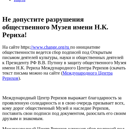
Не допустите разрушения
общественного Музея имени Н.К.
Рериха!
На сайте https:
//www.change.org/ru
по инициативе
общественности ведется сбор подписей под Открытым
письмом деятелей культуры, науки и общественных деятелей
к Президенту РФ В.В. Путину в защиту общественного Музея
имени Н.К. Рериха Международного Центра Рерихов (скачать
текст письма можно на сайте (
Международного Центра
Рерихов
).
Международный Центр Рерихов выражает благодарность за
проявленную солидарность и в свою очередь призывает всех,
кому дорог общественный Музей и наследие Рерихов,
поставить свои подписи под документом, разослать его своим
друзьям и знакомым.
Международный Центр Рерихов начинает сбор подписей под