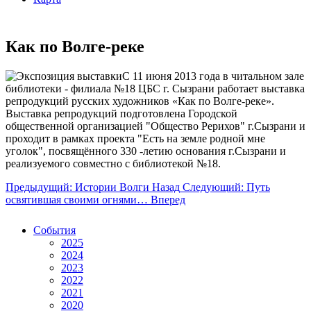
Как по Волге-реке
С 11 июня 2013 года в читальном зале
библиотеки - филиала №18 ЦБС г. Сызрани работает выставка
репродукций русских художников «Как по Волге-реке».
Выставка репродукций подготовлена Городской
общественной организацией "Общество Рерихов" г.Сызрани и
проходит в рамках проекта "Есть на земле родной мне
уголок", посвящённого 330 -летию основания г.Сызрани и
реализуемого совместно с библиотекой №18.
Предыдущий: Истории Волги
Назад
Следующий: Путь
освятившая своими огнями…
Вперед
События
2025
2024
2023
2022
2021
2020