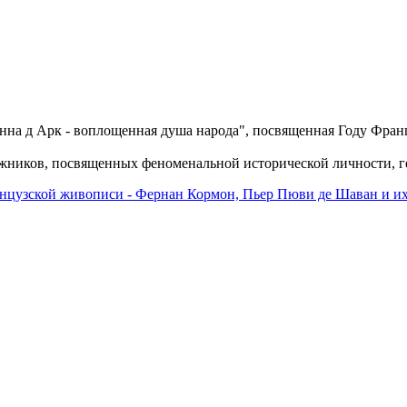
анна д Арк - воплощенная душа народа", посвященная Году Фра
ожников, посвященных феноменальной исторической личности, г
цузской живописи - Фернан Кормон, Пьер Пюви де Шаван и и