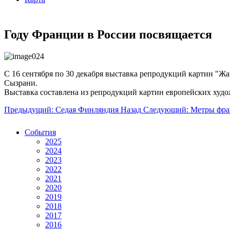
Году Франции в России посвящается
С 16 сентября по 30 декабря выставка репродукций картин "Ж
Сызрани.
Выставка составлена из репродукций картин европейских худ
Предыдущий: Седая Финляндия
Назад
Следующий: Метры фран
События
2025
2024
2023
2022
2021
2020
2019
2018
2017
2016