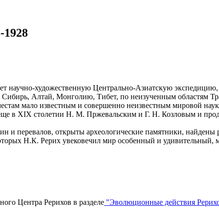
-1928
ет научно-художественную Центрально-Азиатскую экспедицию,
), Сибирь, Алтай, Монголию, Тибет, по неизученным областям Т
естам мало известным и совершенно неизвестным мировой наук
ще в XIX столетии Н. М. Пржевальским и Г. Н. Козловым и прод
ин и перевалов, открыты археологические памятники, найдены
которых Н.К. Рерих увековечил мир особенный и удивительный, 
ого Центра Рерихов в разделе
"Эволюционные действия Рерих