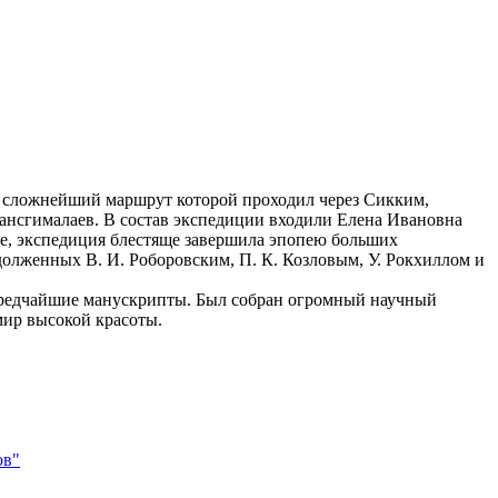
 сложнейший маршрут которой проходил через Сикким,
рансгималаев. В состав экспедиции входили Елена Ивановна
е, экспедиция блестяще завершила эпопею больших
олженных В. И. Роборовским, П. К. Козловым, У. Рокхиллом и
 редчайшие манускрипты. Был собран огромный научный
мир высокой красоты.
ов"