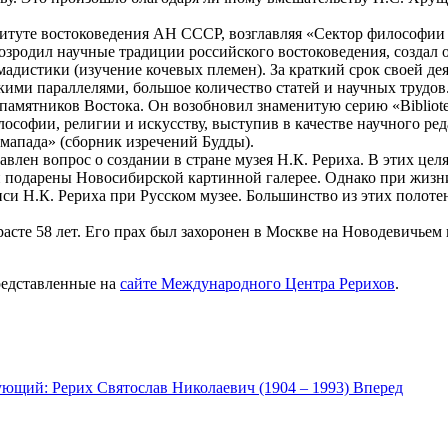
итуте востоковедения АН СССР, возглавляя «Сектор философии 
возродил научные традиции российского востоковедения, создал
адистики (изучение кочевых племен). За краткий срок своей де
кими параллелями, большое количество статей и научных трудо
памятников Востока. Он возобновил знаменитую серию «Bibliot
ософии, религии и искусству, выступив в качестве научного ред
мапада» (сборник изречений Будды).
лен вопрос о создании в стране музея Н.К. Рериха. В этих целя
и подарены Новосибирской картинной галерее. Однако при жизн
си Н.К. Рериха при Русском музее. Большинство из этих полотен
расте 58 лет. Его прах был захоронен в Москве на Новодевичь
редставленные на
сайте Международного Центра Рерихов
.
ющий: Рерих Святослав Николаевич (1904 – 1993)
Вперед