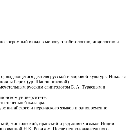
внес огромный вклад в мировую тибетологию, индологию и
ого, выдающегося деятеля русской и мировой культуры Николая
ановны Рерих (ур. Шапошниковой).
замечательным русским египтологом Б. А. Тураевым и
ндонском университете.
со степенью бакалавра.
урс китайского и персидского языков и одновременно
ский, монгольский, иранский и ряд живых языков Индии.
анизованной Н.К. Рерихом. После непродолжительного