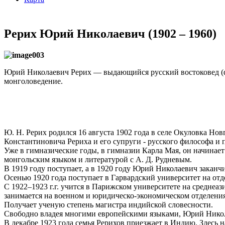
Рерих Юрий Николаевич (1902 – 1960)
Юрий Николаевич Рерих — выдающийся русский востоковед (фи
монголоведение.
Ю. Н. Рерих родился 16 августа 1902 года в селе Окуловка Но
Константиновича Рериха и его супруги - русского философа и
Уже в гимназические годы, в гимназии Карла Мая, он начинает
монгольским языком и литературой с А. Д. Рудневым.
В 1919 году поступает, а в 1920 году Юрий Николаевич закан
Осенью 1920 года поступает в Гарвардский университет на отд
С 1922–1923 г.г. учится в Парижском университете на среднеа
занимается на военном и юридическо-экономическом отделения
Получает ученую степень магистра индийской словесности.
Свободно владея многими европейскими языками, Юрий Николае
В декабре 1923 года семья Рерихов приезжает в Индию. Здесь