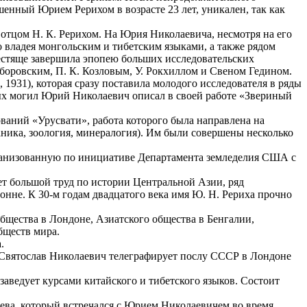
енный Юрием Рерихом в возрасте 23 лет, уникален, так как
 отцом Н. К. Рерихом. На Юрия Николаевича, несмотря на его
о владея монгольским и тибетским языками, а также рядом
естяще завершила эпопею больших исследовательских
боровским, П. К. Козловым, У. Рокхиллом и Свеном Гедином.
31), которая сразу поставила молодого исследователя в ряды
ых могил Юрий Николаевич описал в своей работе «Звериный
ваний «Урусвати», работа которого была направлена на
аника, зоология, минералогия). Им были совершены несколько
ганизованную по инициативе Департамента земледелия США с
ет большой труд по истории Центральной Азии, ряд
онне. К 30-м годам двадцатого века имя Ю. Н. Рериха прочно
щества в Лондоне, Азиатского общества в Бенгалии,
бществ мира.
.
, Святослав Николаевич телеграфирует послу СССР в Лондоне
аведует курсами китайского и тибетского языков. Состоит
щева, который встречался с Юрием Николаевичем во время