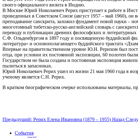
своего официального визита в Индию.
В Москве Юрий Николаевич Рерих приступает к работе в Инст
проведенных в Советском Союзе (август 1957 – май 1960), он 
преподавание санскрита, заложил фундамент новой науки – ном
многотомный тибетско-русско-английский словарь с санскритс
переводу и публикации древних философских и литературных 
С.Ф. Ольденбургом в 1897 году и посвященную буддийской фил
литература» и основополагающего буддийского трактата «Дхам
Впервые на правительственном уровне Ю.Н. Рерихом был постав
отца, при условии их постоянной экспозиции, 60 полотен был
Государством не была создана и постоянная экспозиция живопи
пылиться в запасниках.
Юрий Николаевич Рерих ушел из жизни 21 мая 1960 года в воз
ученому является С.Н. Рерих.
В кратком биографическом очерке использованы материалы, п
Предыдущий: Рерих Елена Ивановна (1879 – 1955)
Назад
Следу
События