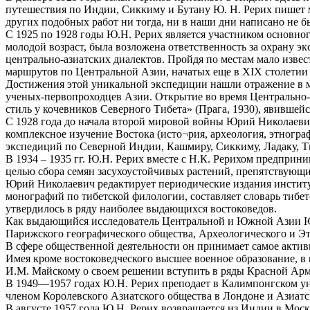
путешествия по Индии, Сиккиму и Бутану Ю. Н. Рерих пишет м
других подобных работ ни тогда, ни в наши дни написано не б
С 1925 по 1928 годы Ю.Н. Рерих является участником основно
молодой возраст, была возложена ответственность за охрану э
центрально-азиатских диалектов. Пройдя по местам мало изве
маршрутов по Центральной Азии, начатых еще в XIX столетии 
Достижения этой уникальной экспедиции нашли отражение в м
ученых-первопроходцев Азии. Открытие во время Центрально-
стиль у кочевников Северного Тибета» (Прага, 1930), явившей
С 1928 года до начала второй мировой войны Юрий Николаевич
комплексное изучение Востока (исто¬рия, археология, этногра
экспедиций по Северной Индии, Кашмиру, Сиккиму, Ладаку, Т
В 1934 – 1935 гг. Ю.Н. Рерих вместе с Н.К. Рерихом предп
целью сбора семян засухоустойчивых растений, препятствующи
Юрий Николаевич редактирует периодические издания институт
монографий по тибетской филологии, составляет словарь тибет
утвердилось в ряду наиболее выдающихся востоковедов.
Как выдающийся исследователь Центральной и Южной Азии Юр
Парижского географического общества, Археологического и Э
В сфере общественной деятельности он принимает самое активн
Имея кроме востоковедческого высшее военное образование, в
И.М. Майскому о своем решении вступить в ряды Красной Арми
В 1949—1957 годах Ю.Н. Рерих преподает в Калимпонгском унив
членом Королевского Азиатского общества в Лондоне и Азиатс
В августе 1957 года Ю.Н. Рерих возвращается из Индии в Мос