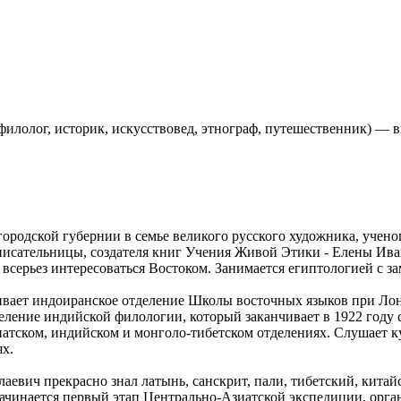
лолог, историк, искусствовед, этнограф, путешественник) — 
вгородской губернии в семье великого русского художника, учен
 писательницы, создателя книг Учения Живой Этики - Елены Ив
 всерьез интересоваться Востоком. Занимается египтологией с 
чивает индоиранское отделение Школы восточных языков при Ло
еление индийской филологии, который заканчивает в 1922 году 
зиатском, индийском и монголо-тибетском отделениях. Слушает к
х.
вич прекрасно знал латынь, санскрит, пали, тибетский, китай
 начинается первый этап Центрально-Азиатской экспедиции, орг