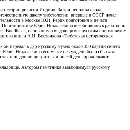
и истории религии Индии». За три неполных года,
 отечественную школу тибетологии, впервые в СССР начал
ятельности в Москве Ю.Н. Рерих подготовил к печати
в. По инициативе Юрия Николаевича возобновились работы по
eca Buddhica», основанную выдающимся русским востоковедом
актора книги А.И. Вострикова «Тибетская историческая
х он передал в дар Русскому музею около 350 картин своего
и Юрия Николаевича его мечте не суждено было сбыться.
 так и не дошли до зрителя и по сей день продолжают
ем кладбище. Автором памятника выдающемуся русскому