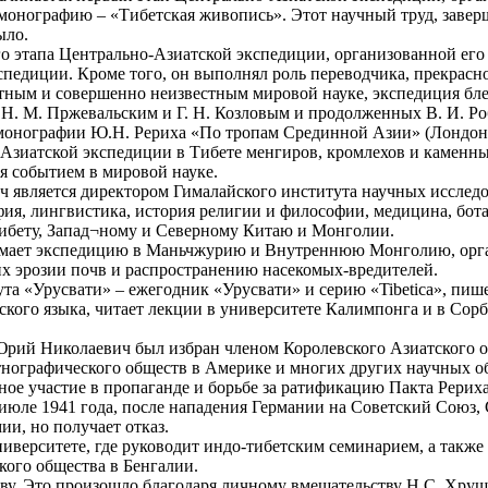
онографию – «Тибетская живопись». Этот научный труд, заверш
ыло.
го этапа Центрально-Азиатской экспедиции, организованной его
кспедиции. Кроме того, он выполнял роль переводчика, прекрасн
стным и совершенно неизвестным мировой науке, экспедиция бл
Н. М. Пржевальским и Г. Н. Козловым и продолженных В. И. Ро
онографии Ю.Н. Рериха «По тропам Срединной Азии» (Лондон, 19
Азиатской экспедиции в Тибете менгиров, кромлехов и каменн
ся событием в мировой науке.
 является директором Гималайского института научных исследо
фия, лингвистика, история религии и философии, медицина, бот
ибету, Запад¬ному и Северному Китаю и Монголии.
ринимает экспедицию в Маньчжурию и Внутреннюю Монголию, ор
х эрозии почв и распространению насекомых-вредителей.
а «Урусвати» – ежегодник «Урусвати» и серию «Tibetica», пиш
ского языка, читает лекции в университете Калимпонга и в Сорб
ий Николаевич был избран членом Королевского Азиатского об
тнографического обществ в Америке и многих других научных о
ое участие в пропаганде и борьбе за ратификацию Пакта Рериха
 июле 1941 года, после нападения Германии на Советский Союз
и, но получает отказ.
ерситете, где руководит индо-тибетским семинарием, а также з
кого общества в Бенгалии.
кву. Это произошло благодаря личному вмешательству Н.С. Хру