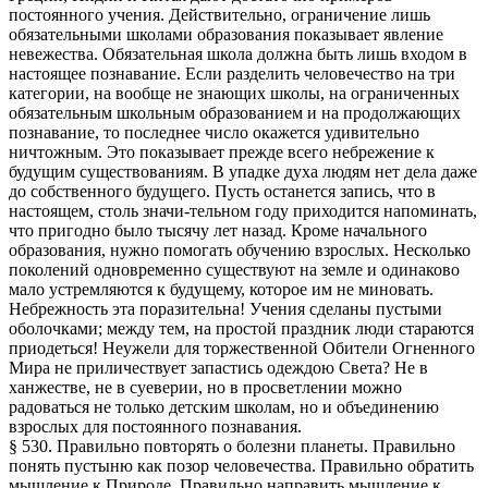
постоянного учения. Действительно, ограничение лишь
обязательными школами образования показывает явление
невежества. Обязательная школа должна быть лишь входом в
настоящее познавание. Если разделить человечество на три
категории, на вообще не знающих школы, на ограниченных
обязательным школьным образованием и на продолжающих
познавание, то последнее число окажется удивительно
ничтожным. Это показывает прежде всего небрежение к
будущим существованиям. В упадке духа людям нет дела даже
до собственного будущего. Пусть останется запись, что в
настоящем, столь значи-тельном году приходится напоминать,
что пригодно было тысячу лет назад. Кроме начального
образования, нужно помогать обучению взрослых. Несколько
поколений одновременно существуют на земле и одинаково
мало устремляются к будущему, которое им не миновать.
Небрежность эта поразительна! Учения сделаны пустыми
оболочками; между тем, на простой праздник люди стараются
приодеться! Неужели для торжественной Обители Огненного
Мира не приличествует запастись одеждою Света? Не в
ханжестве, не в суеверии, но в просветлении можно
радоваться не только детским школам, но и объединению
взрослых для постоянного познавания.
§ 530. Правильно повторять о болезни планеты. Правильно
понять пустыню как позор человечества. Правильно обратить
мышление к Природе. Правильно направить мышление к