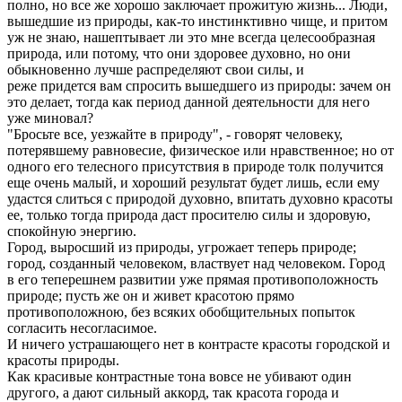
полно, но все же хорошо заключает прожитую жизнь... Люди,
вышедшие из природы, как-то инстинктивно чище, и притом
уж не знаю, нашептывает ли это мне всегда целесообразная
природа, или потому, что они здоровее духовно, но они
обыкновенно лучше распределяют свои силы, и
реже придется вам спросить вышедшего из природы: зачем он
это делает, тогда как период данной деятельности для него
уже миновал?
"Бросьте все, уезжайте в природу", - говорят человеку,
потерявшему равновесие, физическое или нравственное; но от
одного его телесного присутствия в природе толк получится
еще очень малый, и хороший результат будет лишь, если ему
удастся слиться с природой духовно, впитать духовно красоты
ее, только тогда природа даст просителю силы и здоровую,
спокойную энергию.
Город, выросший из природы, угрожает теперь природе;
город, созданный человеком, властвует над человеком. Город
в его теперешнем развитии уже прямая противоположность
природе; пусть же он и живет красотою прямо
противоположною, без всяких обобщительных попыток
согласить несогласимое.
И ничего устрашающего нет в контрасте красоты городской и
красоты природы.
Как красивые контрастные тона вовсе не убивают один
другого, а дают сильный аккорд, так красота города и