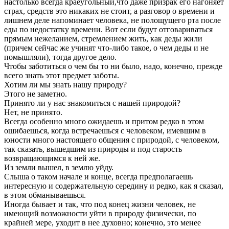
настолько всегда краеугольный,что даже призрак его нагоняет
страх, средств это никаких не стоит, а разговор о времени и
лишнем деле напоминает человека, не полощущего рта после
еды по недостатку времени. Вот если будут отговариваться
прямым нежеланием, стремлением жить, как деды жили
(причем сейчас же учинят что-либо такое, о чем деды и не
помышляли), тогда другое дело.
Чтобы заботиться о чем бы то ни было, надо, конечно, прежде
всего знать этот предмет заботы.
Хотим ли мы знать нашу природу?
Этого не заметно.
Принято ли у нас знакомиться с нашей природой?
Нет, не принято.
Всегда особенно много ожидаешь и притом редко в этом
ошибаешься, когда встречаешься с человеком, имевшим в
юности много настоящего общения с природой, с человеком,
так сказать, вышедшим из природы и под старость
возвращающимся к ней же.
Из земли вышел, в землю уйду.
Слыша о таком начале и конце, всегда предполагаешь
интересную и содержательную середину и редко, как я сказал,
в этом обманываешься.
Иногда бывает и так, что под конец жизни человек, не
имеющий возможности уйти в природу физически, по
крайней мере, уходит в нее духовно; конечно, это менее