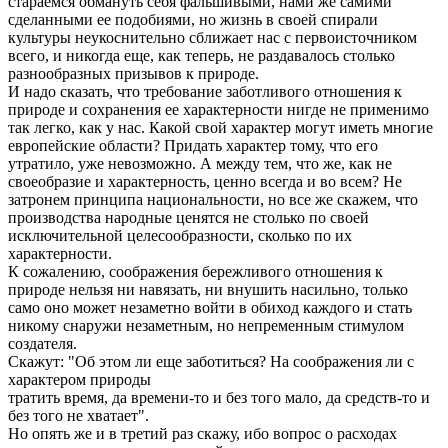
стараемся обмануть себя фальшивыми, нами же самими
сделанными ее подобиями, но жизнь в своей спирали
культуры неукоснительно сближает нас с первоисточником
всего, и никогда еще, как теперь, не раздавалось столько
разнообразных призывов к природе.
И надо сказать, что требование заботливого отношения к
природе и сохранения ее характерности нигде не применимо
так легко, как у нас. Какой свой характер могут иметь многие
европейские области? Придать характер тому, что его
утратило, уже невозможно. А между тем, что же, как не
своеобразие и характерность, ценно всегда и во всем? Не
затронем принципа национальности, но все же скажем, что
производства народные ценятся не столько по своей
исключительной целесообразности, сколько по их
характерности.
К сожалению, соображения бережливого отношения к
природе нельзя ни навязать, ни внушить насильно, только
само оно может незаметно войти в обиход каждого и стать
никому снаружи незаметным, но непременным стимулом
создателя.
Скажут: "Об этом ли еще заботиться? На соображения ли с
характером природы
тратить время, да времени-то и без того мало, да средств-то и
без того не хватает".
Но опять же и в третий раз скажу, ибо вопрос о расходах