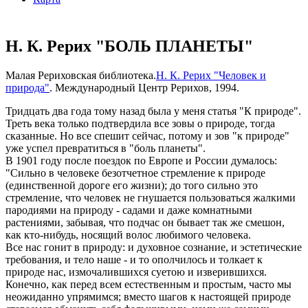
Н. К. Рерих "БОЛЬ ПЛАНЕТЫ"
Малая Рериховская библиотека.
Н. К. Рерих "Человек и
природа"
. Международный Центр Рерихов, 1994.
Тридцать два года тому назад была у меня статья "К природе".
Треть века только подтвердила все зовы о природе, тогда
сказанные. Но все спешит сейчас, потому и зов "к природе"
уже успел превратиться в "боль планеты".
В 1901 году после поездок по Европе и России думалось:
"Сильно в человеке безотчетное стремление к природе
(единственной дороге его жизни); до того сильно это
стремление, что человек не гнушается пользоваться жалкими
пародиями на природу - садами и даже комнатными
растениями, забывая, что подчас он бывает так же смешон,
как кто-нибудь, носящий волос любимого человека.
Все нас гонит в природу: и духовное сознание, и эстетические
требования, и тело наше - и то ополчилось и толкает к
природе нас, измочалившихся суетою и изверившихся.
Конечно, как перед всем естественным и простым, часто мы
неожиданно упрямимся; вместо шагов к настоящей природе