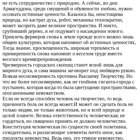
не есть сотрудничество с природою. А сейчас, во дни
Армагеддона, среди смущений и обуянности злобою, нужно
осознать истинные ценности. Казалось бы, неистощима
природа, но кастрат духа, робот, механика технократии,
может засорить даже великие пространства. И никто,
срубивший дерево, и не подумает о насаждении нового.
Привлечь фермеров снова к земле прежде всего можно лишь
общею культурою, которая напомнит об истинных ценностях,
Тогда знание, просвещенность, широкая терпимость и
примиренность снова напомнят о веселом труде вместо
веселого времяпрепровождения.
Чрезмерность городских скопищ станет ясной лишь для
мирного духа, и сама машина заговорит под любящею рукою.
Всякая несоизмеримость противна Высшему Творчеству. Но
что же более несоизмеримо, как не гнойник гиганта-города с
пустынею, которая когда-то была цветущими пространствами,
опоганенными невежеством.
Если не всегда способен человек на творчество, то ведь
причинить боль он всегда может.И может он сделать боль не
только людям, не только животным, но и всей природе и
целой планете. Beлика ответственность человеческая; не
гордиться, но священно принять ее должно человечество.
Конституция человеческая по сущности своей позитивна,
созидательна, и разлагающие элементы ничто иное, как
продукты невежества. Ведь оно, это темное невежество,