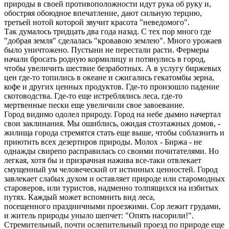
природы в своей противоположности идут рука об руку и,
обостряя обоюдное впечатление, дают сильную терцию,
третьей нотой которой звучит красота "неведомого".
Так думалось тридцать два года назад. С тех пор много где
"добрая земля" сделалась "кровавою землею". Много урожаев
было уничтожено. Пустыни не перестали расти. Фермеры
начали бросать родную кормилицу и потянулись в город,
чтобы увеличить шествие безработных. А в услугу биржевых
цен где-то топились в океане и сжигались гекатомбы зерна,
кофе и других ценных продуктов. Где-то произошло падение
скотоводства. Где-то еще истреблялись леса, где-то
мертвенные пески еще увеличили свое завоевание.
Город видимо одолел природу. Город на небе дымно начертал
свои заклинания. Мы ошиблись, ожидая стоэтажных домов, -
жилища города стремятся стать еще выше, чтобы соблазнить и
приютить всех дезертиров природы. Молох - Биржа - не
однажды свирепо расправилась со своими почитателями. Но
легкая, хотя бы и призрачная нажива все-таки отвлекает
смущенный ум человеческий от истинных ценностей. Город
завлекает слабых духом и оставляет природе или старомодных
староверов, или туристов, надменно толпящихся на избитых
путях. Каждый может вспомнить вид леса,
посещенного праздничными проезжими. Сор лежит грудами,
и житель природы уныло шепчет: "Опять насорили!".
Стремительный, почти ослепительный проезд по природе еще