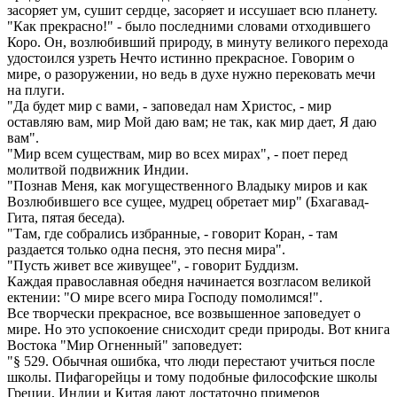
засоряет ум, сушит сердце, засоряет и иссушает всю планету.
"Как прекрасно!" - было последними словами отходившего
Коро. Он, возлюбивший природу, в минуту великого перехода
удостоился узреть Нечто истинно прекрасное. Говорим о
мире, о разоружении, но ведь в духе нужно перековать мечи
на плуги.
"Да будет мир с вами, - заповедал нам Христос, - мир
оставляю вам, мир Мой даю вам; не так, как мир дает, Я даю
вам".
"Мир всем существам, мир во всех мирах", - поет перед
молитвой подвижник Индии.
"Познав Меня, как могущественного Владыку миров и как
Возлюбившего все сущее, мудрец обретает мир" (Бхагавад-
Гита, пятая беседа).
"Там, где собрались избранные, - говорит Коран, - там
раздается только одна песня, это песня мира".
"Пусть живет все живущее", - говорит Буддизм.
Каждая православная обедня начинается возгласом великой
ектении: "О мире всего мира Господу помолимся!".
Все творчески прекрасное, все возвышенное заповедует о
мире. Но это успокоение снисходит среди природы. Вот книга
Востока "Мир Огненный" заповедует:
"§ 529. Обычная ошибка, что люди перестают учиться после
школы. Пифагорейцы и тому подобные философские школы
Греции, Индии и Китая дают достаточно примеров