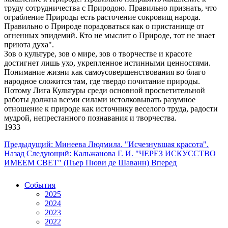
труду сотрудничества с Природою. Правильно признать, что
ограбление Природы есть расточение сокровищ народа.
Правильно о Природе порадоваться как о пристанище от
огненных эпидемий. Кто не мыслит о Природе, тот не знает
приюта духа".
Зов о культуре, зов о мире, зов о творчестве и красоте
достигнет лишь ухо, укрепленное истинными ценностями.
Понимание жизни как самоусовершенствования во благо
народное сложится там, где твердо почитание природы.
Потому Лига Культуры среди основной просветительной
работы должна всеми силами истолковывать разумное
отношение к природе как источнику веселого труда, радости
мудрой, непрестанного познавания и творчества.
1933
Предыдущий: Минеева Людмила. "Исчезнувшая красота".
Назад
Следующий: Кальжанова Г. И. "ЧЕРЕЗ ИСКУССТВО
ИМЕЕМ СВЕТ" (Пьер Пюви де Шаванн)
Вперед
События
2025
2024
2023
2022